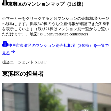
直近18ヶ月の実績
東灘区
のマンションマップ（
319
棟）
Leaflet
|
©
OpenStreetMap
contributors
+
※マーカーをクリックすると各マンションの売却相場ページ
へ移動します。
掲載
340
棟のうち位置情報が確認できた
319
棟
を表示しています（残り
−
21
棟はマンション別一覧からご覧い
ただけます）。
地図: © OpenStreetMap contributors
神戸市東灘区
のマンション別売却相場（
340
棟）を一覧で
見る
担当エージェント STAFF
東灘区
の担当者