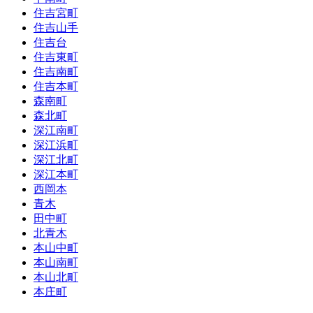
住吉宮町
住吉山手
住吉台
住吉東町
住吉南町
住吉本町
森南町
森北町
深江南町
深江浜町
深江北町
深江本町
西岡本
青木
田中町
北青木
本山中町
本山南町
本山北町
本庄町
売出中あり