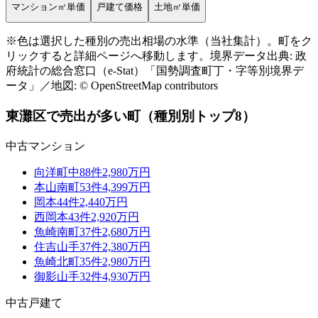
データ少
マンション㎡単価
戸建て価格
土地㎡単価
Leaflet
|
©
OpenStreetMap
contributors
+
※色は選択した種別の売出相場の水準（当社集計）。町をク
リックすると詳細ページへ移動します。境界データ出典: 政
府統計の総合窓口（e-Stat）「国勢調査町丁・字等別境界デ
−
ータ」／地図: © OpenStreetMap contributors
東灘区
で売出が多い町（種別別トップ8）
中古マンション
向洋町中
88
件
2,980万円
本山南町
53
件
4,399万円
岡本
44
件
2,440万円
西岡本
43
件
2,920万円
魚崎南町
37
件
2,680万円
住吉山手
37
件
2,380万円
魚崎北町
35
件
2,980万円
御影山手
32
件
4,930万円
中古戸建て