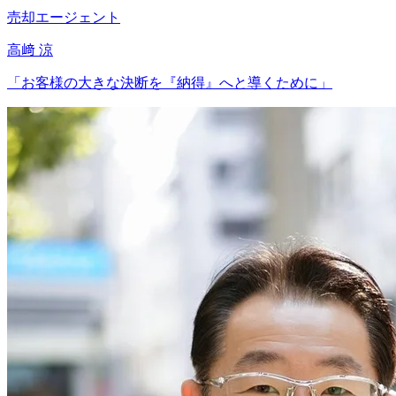
売却エージェント
高﨑 涼
「
お客様の大きな決断を『納得』へと導くために
」