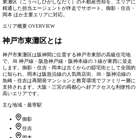
東灘区（こうべしひがしなだく）の不動産売却を、エリアに
精通した担当エージェントが伴走でサポート。御影・住吉・
岡本 ほか主要エリアに対応。
エリア概要 OVERVIEW
神戸市東灘区
とは
神戸市東灘区は阪神間に位置する神戸市東部の高級住宅地
で、JR 神戸線・阪急神戸線・阪神本線の 3 線が東西に並走
します。御影・住吉・岡本は古くからの邸宅街として全国的
に知られ、岡本は阪急沿線の人気商店街、JR・阪神沿線の
魚崎・住吉は再開発マンションと教育環境でファミリー層に
支持されます。大阪・三宮の両都心へ好アクセスな利便性の
高いエリアです。
主な地域・最寄駅
御影
住吉
岡本