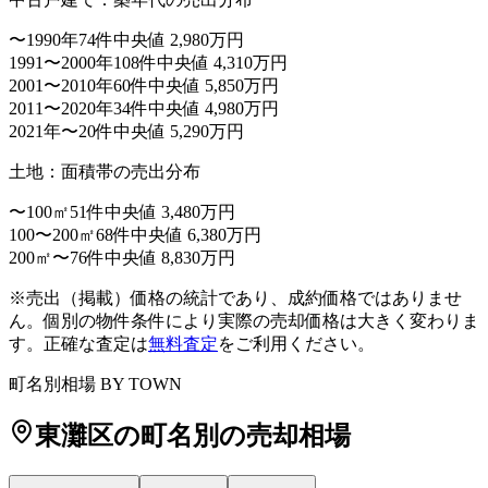
〜1990年
74件
中央値 2,980万円
1991〜2000年
108件
中央値 4,310万円
2001〜2010年
60件
中央値 5,850万円
2011〜2020年
34件
中央値 4,980万円
2021年〜
20件
中央値 5,290万円
土地：面積帯の売出分布
〜100㎡
51件
中央値 3,480万円
100〜200㎡
68件
中央値 6,380万円
200㎡〜
76件
中央値 8,830万円
※売出（掲載）価格の統計であり、成約価格ではありませ
ん。個別の物件条件により実際の売却価格は大きく変わりま
マンション㎡単価
（赤=高い・青=安い）
す。正確な査定は
無料査定
をご利用ください。
52万〜
町名別相場 BY TOWN
45万〜52万
38万〜45万
東灘区
の町名別の売却相場
32万〜38万
〜32万