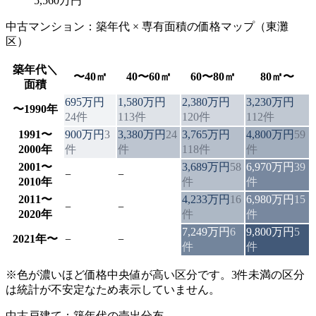
5,560万円
中古マンション：築年代 × 専有面積の価格マップ（
東灘
区
）
築年代＼
〜40㎡
40〜60㎡
60〜80㎡
80㎡〜
面積
695万円
1,580万円
2,380万円
3,230万円
〜1990年
24
件
113
件
120
件
112
件
1991〜
900万円
3
3,380万円
24
3,765万円
4,800万円
59
2000年
件
件
118
件
件
2001〜
3,689万円
58
6,970万円
39
−
−
2010年
件
件
2011〜
4,233万円
16
6,980万円
15
−
−
2020年
件
件
7,249万円
6
9,800万円
5
2021年〜
−
−
件
件
※色が濃いほど価格中央値が高い区分です。3件未満の区分
は統計が不安定なため表示していません。
中古戸建て：築年代の売出分布