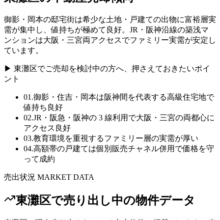
御影・岡本の邸宅街は希少な土地・戸建ての出物に富裕層実
需が集中し、値持ちが極めて良好。JR・阪神沿線の築浅マ
ンションは大阪・三宮両アクセスでファミリー実需が安定し
ています。
▶
東灘区
でご売却を検討中の方へ、押さえておきたいポイ
ント
01
.
御影・住吉・岡本は阪神間を代表する高級住宅地で
値持ち良好
02
.
JR・阪急・阪神の 3 線利用で大阪・三宮の両都心に
アクセス良好
03
.
教育環境を重視するファミリー層の実需が厚い
04
.
高額帯の戸建ては個別販売チャネル併用で価格を守
って成約
売出状況 MARKET DATA
東灘区
で売り出し中の物件データ