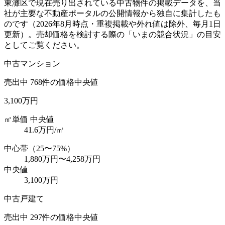
東灘区
で現在売り出されている中古物件の掲載データを、当
社が主要な不動産ポータルの公開情報から独自に集計したも
のです（
2026年8月
時点・重複掲載や外れ値は除外、毎月1日
更新）。売却価格を検討する際の「いまの競合状況」の目安
としてご覧ください。
中古マンション
売出中
768
件の価格中央値
3,100万円
㎡単価 中央値
41.6
万円/㎡
中心帯（25〜75%）
1,880万円
〜
4,258万円
中央値
3,100万円
中古戸建て
売出中
297
件の価格中央値