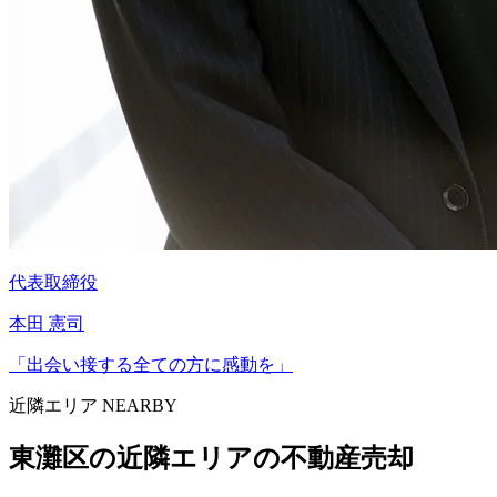
代表取締役
本田 憲司
「
出会い接する全ての方に感動を
」
近隣エリア NEARBY
東灘区
の近隣エリアの不動産売却