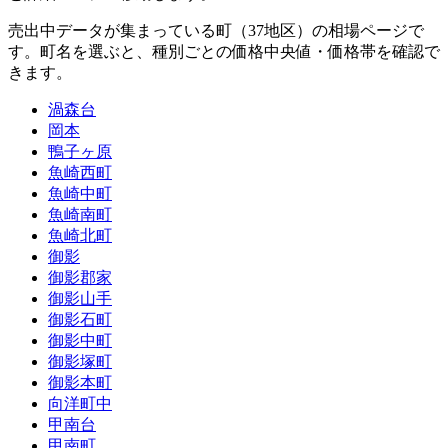
売出中データが集まっている町（
37
地区）の相場ページで
す。町名を選ぶと、種別ごとの価格中央値・価格帯を確認で
きます。
渦森台
岡本
鴨子ヶ原
魚崎西町
魚崎中町
魚崎南町
魚崎北町
御影
御影郡家
御影山手
御影石町
御影中町
御影塚町
御影本町
向洋町中
甲南台
甲南町