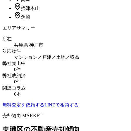
摂津本山
魚崎
エリアサマリー
所在
兵庫県
神戸市
対応物件
マンション／戸建／土地／収益
弊社売出中
0
件
弊社成約済
0
件
関連コラム
0
本
無料査定を依頼する
LINEで相談する
売却傾向 MARKET
東灘区
の不動産売却傾向