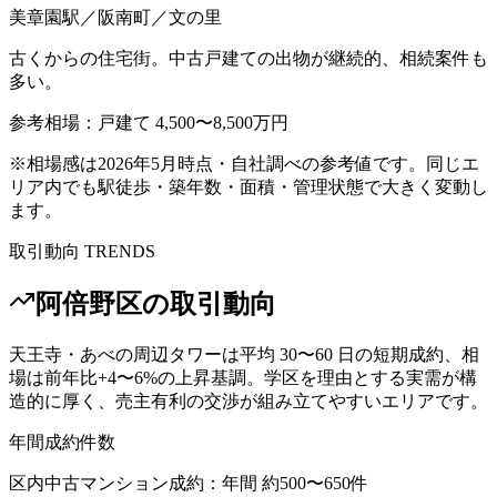
美章園駅／阪南町／文の里
古くからの住宅街。中古戸建ての出物が継続的、相続案件も
多い。
参考相場：
戸建て 4,500〜8,500万円
※相場感は2026年5月時点・自社調べの参考値です。同じエ
リア内でも駅徒歩・築年数・面積・管理状態で大きく変動し
ます。
取引動向 TRENDS
阿倍野区
の取引動向
天王寺・あべの周辺タワーは平均 30〜60 日の短期成約、相
場は前年比+4〜6%の上昇基調。学区を理由とする実需が構
造的に厚く、売主有利の交渉が組み立てやすいエリアです。
年間成約件数
区内中古マンション成約：年間 約500〜650件