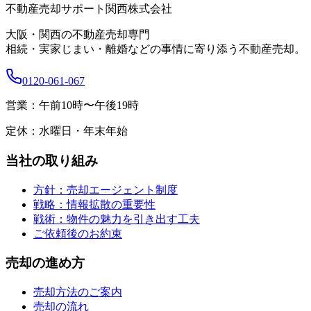
不動産売却サポート関西株式会社
大阪・関西の不動産売却専門
相続・実家じまい・離婚などの事情に寄り添う不動産売却。
0120-061-067
営業：
午前10時〜午後19時
定休：
水曜日・年末年始
当社の取り組み
方針：売却エージェント制度
戦略：情報拡散の重要性
戦術：物件の魅力を引き出す工夫
ご依頼後のお約束
売却の進め方
売却方法のご案内
売却の流れ