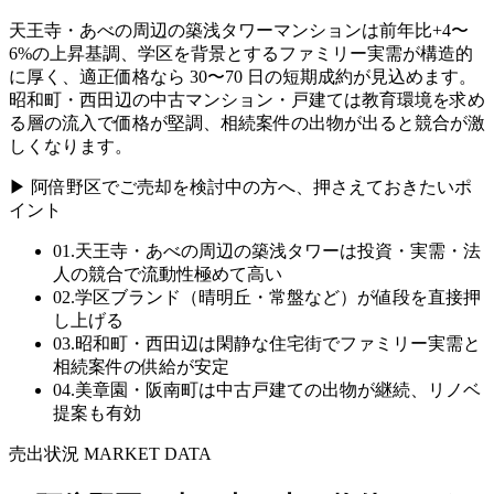
天王寺・あべの周辺の築浅タワーマンションは前年比+4〜
6%の上昇基調、学区を背景とするファミリー実需が構造的
に厚く、適正価格なら 30〜70 日の短期成約が見込めます。
昭和町・西田辺の中古マンション・戸建ては教育環境を求め
る層の流入で価格が堅調、相続案件の出物が出ると競合が激
しくなります。
▶
阿倍野区
でご売却を検討中の方へ、押さえておきたいポ
イント
01
.
天王寺・あべの周辺の築浅タワーは投資・実需・法
人の競合で流動性極めて高い
02
.
学区ブランド（晴明丘・常盤など）が値段を直接押
し上げる
03
.
昭和町・西田辺は閑静な住宅街でファミリー実需と
相続案件の供給が安定
04
.
美章園・阪南町は中古戸建ての出物が継続、リノベ
提案も有効
売出状況 MARKET DATA