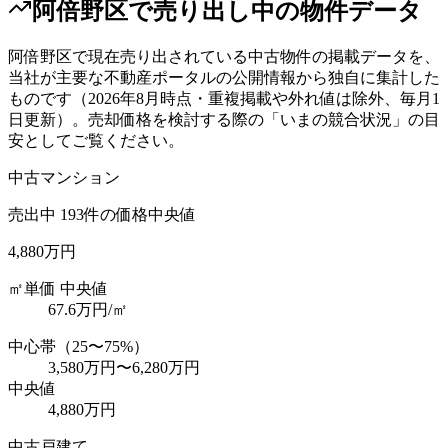
阿倍野区
で売り出し中の物件データ
阿倍野区
で現在売り出されている中古物件の掲載データを、
当社が主要な不動産ポータルの公開情報から独自に集計した
ものです（
2026年8月
時点・重複掲載や外れ値は除外、毎月1
日更新）。売却価格を検討する際の「いまの競合状況」の目
安としてご覧ください。
中古マンション
売出中
193
件の価格中央値
4,880万円
㎡単価 中央値
67.6
万円/㎡
中心帯（25〜75%）
3,580万円
〜
6,280万円
中央値
4,880万円
中古戸建て