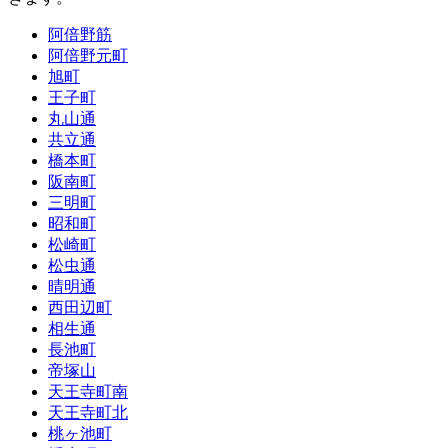
阿倍野筋
阿倍野元町
旭町
王子町
丸山通
共立通
橋本町
阪南町
三明町
昭和町
松崎町
松虫通
晴明通
西田辺町
相生通
長池町
帝塚山
天王寺町南
天王寺町北
桃ヶ池町