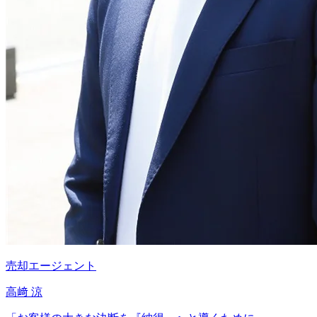
売却エージェント
高﨑 涼