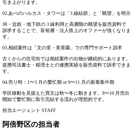
引き上がります。
02
.
あべのハルカス・タワーは「3 線結節」と「眺望」を明示
JR・近鉄・地下鉄の 3 線利用と高層階の眺望を販売資料で
訴求することで、富裕層・法人借上のオファーが強くなりま
す。
03
.
相続案件は「文の里・美章園」での専門サポート訴求
古くからの住宅街では相続案件の出物が継続的にあります。
提携司法書士・税理士との連携実績を販売資料で訴求できま
す。
04
.
売り時：1〜3 月の繁忙期 or 9〜11 月の新着集中期
学区移動を見据えた買主は秋〜冬に動きます。9〜10 月売出
開始で繁忙期に取引完結する流れが理想的です。
担当エージェント STAFF
阿倍野区
の担当者