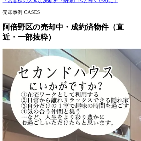
「
お客様の大きな決断を『納得』へと導くために
」
売却事例 CASES
阿倍野区
の売却中・成約済物件（直
近・一部抜粋）