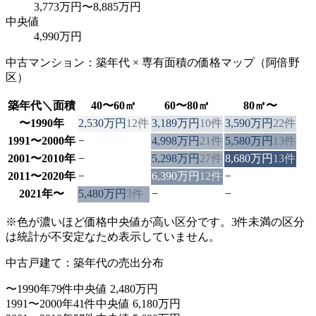
3,773万円
〜
8,885万円
中央値
4,990万円
中古マンション：築年代 × 専有面積の価格マップ（
阿倍野
区
）
築年代＼面積
40〜60㎡
60〜80㎡
80㎡〜
〜1990年
2,530万円
12
件
3,189万円
10
件
3,590万円
22
件
1991〜2000年
−
4,998万円
21
件
5,580万円
13
件
2001〜2010年
−
5,298万円
27
件
8,680万円
13
件
2011〜2020年
−
6,390万円
12
件
−
2021年〜
5,480万円
3
件
−
−
※色が濃いほど価格中央値が高い区分です。3件未満の区分
は統計が不安定なため表示していません。
中古戸建て：築年代の売出分布
〜1990年
79件
中央値 2,480万円
1991〜2000年
41件
中央値 6,180万円