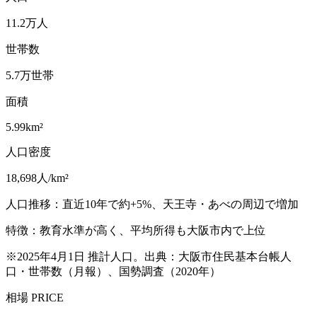
11.2
万人
世帯数
5.7
万世帯
面積
5.99
km²
人口密度
18,698
人/km²
人口推移：
直近10年で約+5%、天王寺・あべの周辺で増加
特徴：
教育水準が高く、平均所得も大阪市内で上位
※
2025年4月1日 推計人口
。出典：
大阪市住民基本台帳人
口・世帯数（月報）
、
国勢調査（2020年）
相場 PRICE