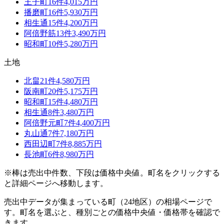
王子町
16
件
4,015万円
播磨町
16
件
5,930万円
相生通
15
件
4,200万円
阿倍野筋
13
件
3,490万円
昭和町
10
件
5,280万円
土地
北畠
21
件
4,580万円
阪南町
20
件
5,175万円
昭和町
15
件
4,480万円
相生通
8
件
3,480万円
阿倍野元町
7
件
4,400万円
丸山通
7
件
7,180万円
西田辺町
7
件
8,885万円
長池町
6
件
8,980万円
※棒は売出中件数、下段は価格中央値。町名をクリックする
と詳細ページへ移動します。
売出中データが集まっている町（
24
地区）の相場ページで
す。町名を選ぶと、種別ごとの価格中央値・価格帯を確認で
きます。