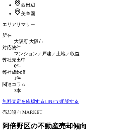
西田辺
美章園
エリアサマリー
所在
大阪府
大阪市
対応物件
マンション／戸建／土地／収益
弊社売出中
0
件
弊社成約済
1
件
関連コラム
3
本
無料査定を依頼する
LINEで相談する
売却傾向 MARKET
阿倍野区
の不動産売却傾向