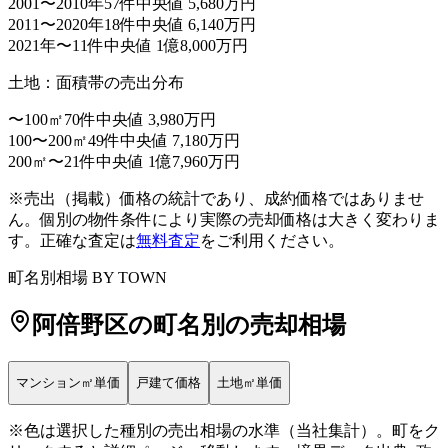
2001〜2010年
57件
中央値 5,680万円
2011〜2020年
18件
中央値 6,140万円
2021年〜
11件
中央値 1億8,000万円
土地：面積帯の売出分布
〜100㎡
70件
中央値 3,980万円
100〜200㎡
49件
中央値 7,180万円
200㎡〜
21件
中央値 1億7,960万円
※売出（掲載）価格の統計であり、成約価格ではありませ
ん。個別の物件条件により実際の売却価格は大きく変わりま
マンション㎡単価
（赤=高い・青=安い）
す。正確な査定は
無料査定
をご利用ください。
80万〜
町名別相場 BY TOWN
65万〜80万
55万〜65万
阿倍野区
の町名別の売却相場
45万〜55万
〜45万
データ少
マンション㎡単価
戸建て価格
土地㎡単価
Leaflet
|
©
OpenStreetMap
contributors
+
※色は選択した種別の売出相場の水準（当社集計）。町をク