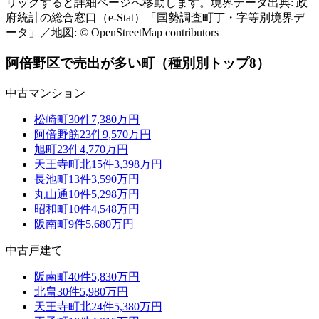
リックすると詳細ページへ移動します。境界データ出典: 政
府統計の総合窓口（e-Stat）「国勢調査町丁・字等別境界デ
−
ータ」／地図: © OpenStreetMap contributors
阿倍野区
で売出が多い町（種別別トップ8）
中古マンション
松崎町
30
件
7,380万円
阿倍野筋
23
件
9,570万円
旭町
23
件
4,770万円
天王寺町北
15
件
3,398万円
長池町
13
件
3,590万円
丸山通
10
件
5,298万円
昭和町
10
件
4,548万円
阪南町
9
件
5,680万円
中古戸建て
阪南町
40
件
5,830万円
北畠
30
件
5,980万円
天王寺町北
24
件
5,380万円