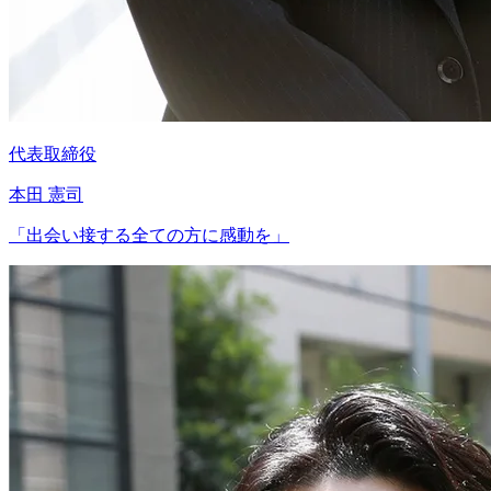
代表取締役
本田 憲司
「
出会い接する全ての方に感動を
」