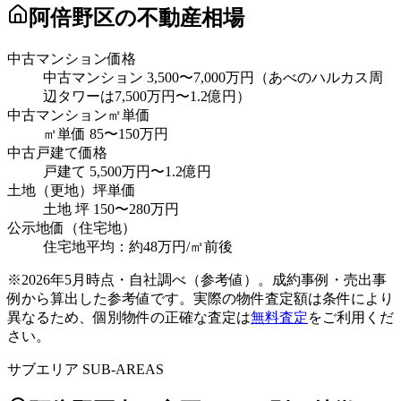
阿倍野区
の不動産相場
中古マンション価格
中古マンション 3,500〜7,000万円（あべのハルカス周
辺タワーは7,500万円〜1.2億円）
中古マンション㎡単価
㎡単価 85〜150万円
中古戸建て価格
戸建て 5,500万円〜1.2億円
土地（更地）坪単価
土地 坪 150〜280万円
公示地価（住宅地）
住宅地平均：約48万円/㎡前後
※
2026年5月時点・自社調べ（参考値）
。成約事例・売出事
例から算出した参考値です。実際の物件査定額は条件により
異なるため、個別物件の正確な査定は
無料査定
をご利用くだ
さい。
サブエリア SUB-AREAS