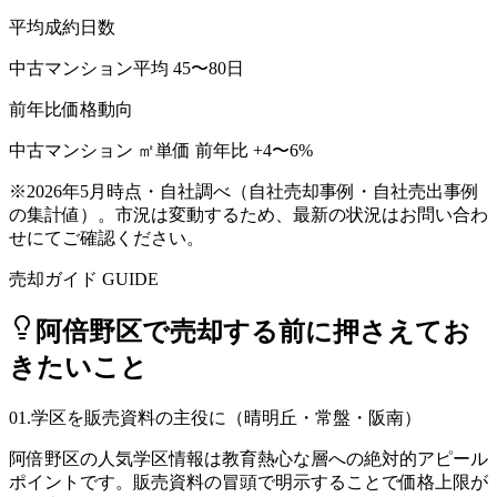
平均成約日数
中古マンション平均 45〜80日
前年比価格動向
中古マンション ㎡単価 前年比 +4〜6%
※
2026年5月時点・自社調べ
（自社売却事例・自社売出事例
の集計値）。市況は変動するため、最新の状況はお問い合わ
せにてご確認ください。
売却ガイド GUIDE
阿倍野区
で売却する前に押さえてお
きたいこと
01
.
学区を販売資料の主役に（晴明丘・常盤・阪南）
阿倍野区の人気学区情報は教育熱心な層への絶対的アピール
ポイントです。販売資料の冒頭で明示することで価格上限が