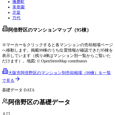
播磨町
美章園
北畠
万代
売出中あり
直近18ヶ月の実績
阿倍野区
のマンションマップ（
95
棟）
Leaflet
|
©
OpenStreetMap
contributors
+
※マーカーをクリックすると各マンションの売却相場ページ
へ移動します。
掲載
99
棟のうち位置情報が確認できた
95
棟を
表示しています（残り
−
4
棟はマンション別一覧からご覧いた
だけます）。
地図: © OpenStreetMap contributors
大阪市阿倍野区
のマンション別売却相場（
99
棟）を一覧
で見る
基礎データ DATA
阿倍野区
の基礎データ
人口