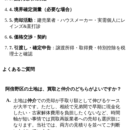
4. 境界確定測量（必要な場合）
5. 売却活動
：建売業者・ハウスメーカー・実需個人にレ
インズ&直打診
6. 価格交渉・契約
7. 引渡し・確定申告
：譲渡所得・取得費・特別控除を税
理士と確認
よくあるご質問
阿倍野区の土地は、買取と仲介のどちらがよいですか？
土地は
仲介
での売却が手取り額として伸びるケース
が大半です。ただし、相続で兄弟間で早期に現金化
したい・古家解体費用を負担したくないなど、時間
軸が短い事情では買取再販業者への売却も選択肢に
なります。当社では、両方の見積りを並べてご判断