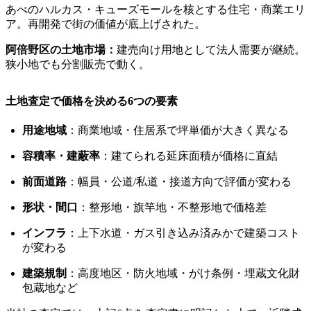
あべのハルカス・キューズモールを核とする住宅・商業エリ
ア。再開発で街の価値が底上げされた。
阿倍野区の土地市場：
建売向け用地として法人需要が継続。
狭小地でも分割販売で動く。
土地査定で価格を決める6つの要素
用途地域
：商業地域・住居系で坪単価が大きく異なる
容積率・建蔽率
：建てられる延床面積が価格に直結
前面道路
：幅員・公道/私道・接道方向で評価が変わる
形状・間口
：整形地・旗竿地・不整形地で価格差
インフラ
：上下水道・ガス引き込み済みかで建築コスト
が変わる
建築規制
：高度地区・防火地域・がけ条例・埋蔵文化財
包蔵地など