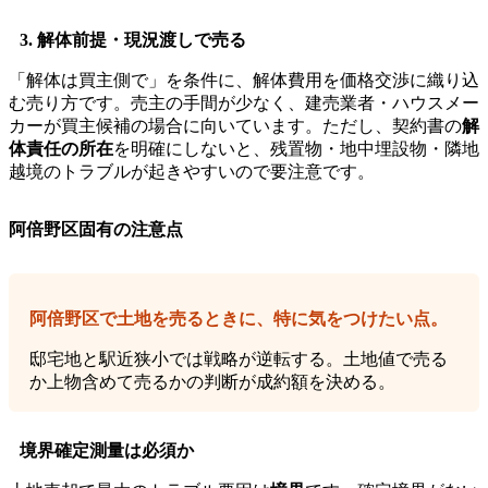
3. 解体前提・現況渡しで売る
「解体は買主側で」を条件に、解体費用を価格交渉に織り込
む売り方です。売主の手間が少なく、建売業者・ハウスメー
カーが買主候補の場合に向いています。ただし、契約書の
解
体責任の所在
を明確にしないと、残置物・地中埋設物・隣地
越境のトラブルが起きやすいので要注意です。
阿倍野区固有の注意点
阿倍野区で土地を売るときに、特に気をつけたい点。
邸宅地と駅近狭小では戦略が逆転する。土地値で売る
か上物含めて売るかの判断が成約額を決める。
境界確定測量は必須か