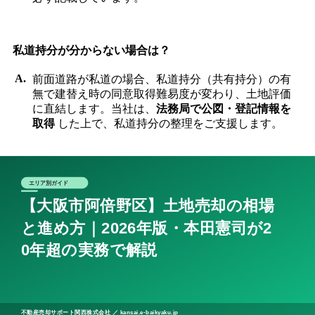
私道持分が分からない場合は？
前面道路が私道の場合、私道持分（共有持分）の有
無で建替え時の同意取得難易度が変わり、土地評価
に直結します。当社は、
法務局で公図・登記情報を
取得
した上で、私道持分の整理をご支援します。
阿倍野区周辺エリアの売却記事
近隣区の土地売却ガイドもご用意しています。
大阪市天王
寺区 土地売却
/
大阪市東住吉区 土地売却
/
大阪市住吉区 土
地売却
阿倍野区での土地売却を、まずはご相談ください