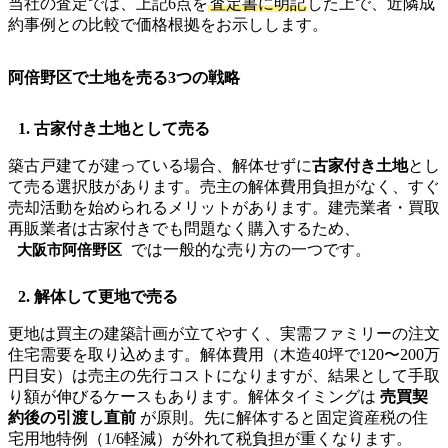
当社の査定では、上記6点を
査定書に明記
した上で、近隣成
約事例との比較で価格根拠をお示しします。
阿倍野区で土地を売る3つの戦略
1. 古家付き土地として売る
築古戸建てが建っている場合、解体せずに
古家付き土地
とし
て売る選択肢があります。売主の解体費用負担がなく、すぐ
売却活動を始められるメリットがあります。建売業者・買取
再販業者は古家付きでも問題なく購入するため、
では一般的な売り方の一つです。
大阪市阿倍野区
2. 解体して更地で売る
更地は買主の建築計画が立てやすく、実需ファミリーの注文
住宅需要を取り込めます。解体費用（木造40坪で120〜200万
円目安）は売主の先行コストになりますが、結果として手取
り額が伸びるケースもあります。解体タイミングは
売買契
約後の引渡し直前
が原則。先に解体すると固定資産税の住
宅用地特例（1/6軽減）が外れて税負担が重くなります。