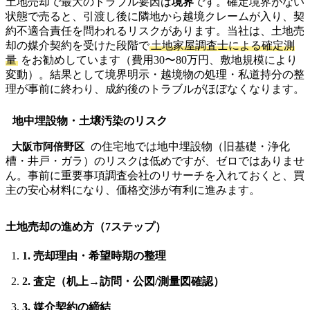
土地売却で最大のトラブル要因は
境界
です。確定境界がない
状態で売ると、引渡し後に隣地から越境クレームが入り、契
約不適合責任を問われるリスクがあります。当社は、土地売
却の媒介契約を受けた段階で
土地家屋調査士による確定測
量
をお勧めしています（費用30〜80万円、敷地規模により
変動）。結果として境界明示・越境物の処理・私道持分の整
理が事前に終わり、成約後のトラブルがほぼなくなります。
地中埋設物・土壌汚染のリスク
の住宅地では地中埋設物（旧基礎・浄化
大阪市阿倍野区
槽・井戸・ガラ）のリスクは低めですが、ゼロではありませ
ん。事前に重要事項調査会社のリサーチを入れておくと、買
主の安心材料になり、価格交渉が有利に進みます。
土地売却の進め方（7ステップ）
1. 売却理由・希望時期の整理
2. 査定（机上→訪問・公図/測量図確認）
3. 媒介契約の締結