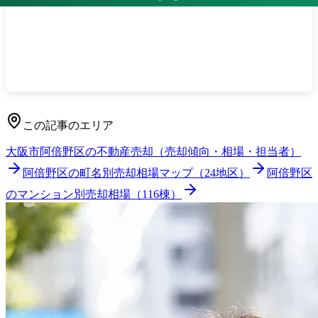
当社では、
での土地売却について、
大阪市阿倍野区
用途地域・接道・形状を踏まえた根拠ある査定書を
お出しします。境界未確定・古家付き・私道接道な
ど、難物件の取扱経験も豊富です。
無料売却相談はこちら
/
査定のお申し込み
この記事のエリア
大阪市阿倍野区
の不動産売却（売却傾向・相場・担当者）
阿倍野区
の町名別売却相場マップ（
24
地区）
阿倍野区
のマンション別売却相場（
116
棟）