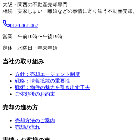
大阪・関西の不動産売却専門
相続・実家じまい・離婚などの事情に寄り添う不動産売却。
0120-061-067
営業：
午前10時〜午後19時
定休：
水曜日・年末年始
当社の取り組み
方針：売却エージェント制度
戦略：情報拡散の重要性
戦術：物件の魅力を引き出す工夫
ご依頼後のお約束
売却の進め方
売却方法のご案内
売却の流れ