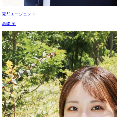
売却エージェント
高﨑 涼