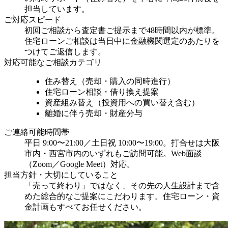
担当しています。
ご対応スピード
初回ご相談から査定書ご提示まで48時間以内が標準。
住宅ローンご相談は当日中に金融機関選定のあたりを
つけてご返信します。
対応可能なご相談カテゴリ
住み替え（売却・購入の同時進行）
住宅ローン相談・借り換え提案
資産組み替え（投資用への買い替え含む）
離婚に伴う売却・財産分与
ご連絡可能時間帯
平日 9:00〜21:00／土日祝 10:00〜19:00。打合せは大阪
市内・西宮市内のいずれもご訪問可能。Web面談
（Zoom／Google Meet）対応。
担当方針・大切にしていること
「売って終わり」ではなく、その先の人生設計まで含
めた総合的なご提案にこだわります。住宅ローン・資
金計画もすべてお任せください。