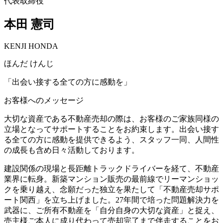
代表取締役
本田 憲司
KENJI HONDA
ほんだ けんじ
「
出会い接する全ての方に感動を
」
お客様へのメッセージ
大切な資産である不動産売却の際は、お客様のご家族同様の
立場となってサポートすることをお約束します。出会い接す
る全ての方に感動を提供できるよう、スタッフ一同、人間性
の成長も含め日々活動しております。
建設関係の現場と長距離トラックドライバーを経て、不動産
業界に転身。新築マンション販売の最前線でリーマンショッ
クを乗り越え、念願だった独立を果たして「不動産売却サポ
ート関西」を立ち上げました。27年間で培った問題解決力を
武器に、ご所有不動産を「自分自身の大切な資産」と捉え、
売主様ご本人に成り代わって売却完了まで伴走することをお