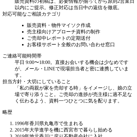
販売資料の初稿は、必要情報が揃ってから原則2営業日
以内にご提示。修正対応は当日中の返信を徹底。
対応可能なご相談カテゴリ
販売資料・物件マイソク作成
売主様向けアプローチ資料の制作
ご売却中レポートの定期送付
お客様サポート全般のお問い合わせ窓口
ご連絡可能時間帯
平日 9:00〜18:00。直接お会いする機会は少なめです
が、メール・LINEで現場担当者と密に連携していま
す。
担当方針・大切にしていること
「私の両親が家を売却する時」をイメージし、娘の立
場で寄り添うこと。ご売却の進捗が売主様に過不足な
く伝わるよう、資料一つひとつに気を配ります。
略歴
1996年
香川県丸亀市で生まれる
2015年
大学進学を機に西宮市で暮らし始める
2019年
地元香川に戻り不動産会社に入社