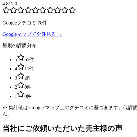
4.8
/ 5.0
Googleクチコミ
78
件
Googleマップで全件見る →
星別の評価分布
5
65
件
4
11
件
3
2
件
2
0
件
1
0
件
※ 集計値は Google マップ上のクチコミに基づきます。
ん。
当社にご依頼いただいた売主様の声