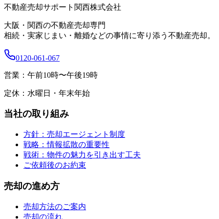
不動産売却サポート関西株式会社
大阪・関西の不動産売却専門
相続・実家じまい・離婚などの事情に寄り添う不動産売却。
0120-061-067
営業：
午前10時〜午後19時
定休：
水曜日・年末年始
当社の取り組み
方針：売却エージェント制度
戦略：情報拡散の重要性
戦術：物件の魅力を引き出す工夫
ご依頼後のお約束
売却の進め方
売却方法のご案内
売却の流れ