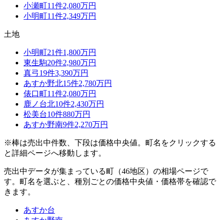
小瀬町
11
件
2,080万円
小明町
11
件
2,349万円
土地
小明町
21
件
1,800万円
東生駒
20
件
2,980万円
真弓
19
件
3,390万円
あすか野北
15
件
2,780万円
俵口町
11
件
2,080万円
鹿ノ台北
10
件
2,430万円
松美台
10
件
880万円
あすか野南
9
件
2,270万円
※棒は売出中件数、下段は価格中央値。町名をクリックする
と詳細ページへ移動します。
売出中データが集まっている町（
46
地区）の相場ページで
す。町名を選ぶと、種別ごとの価格中央値・価格帯を確認で
きます。
あすか台