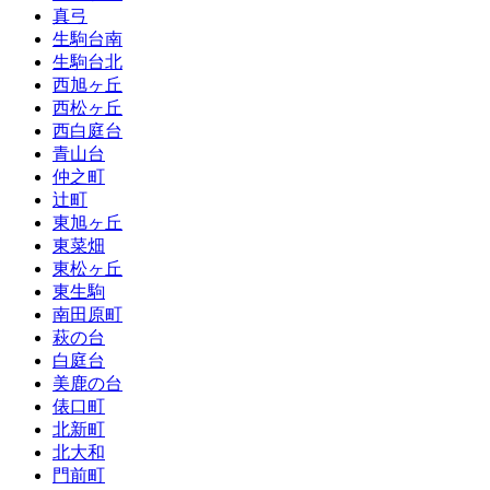
真弓
生駒台南
生駒台北
西旭ヶ丘
西松ヶ丘
西白庭台
青山台
仲之町
辻町
東旭ヶ丘
東菜畑
東松ヶ丘
東生駒
南田原町
萩の台
白庭台
美鹿の台
俵口町
北新町
北大和
門前町