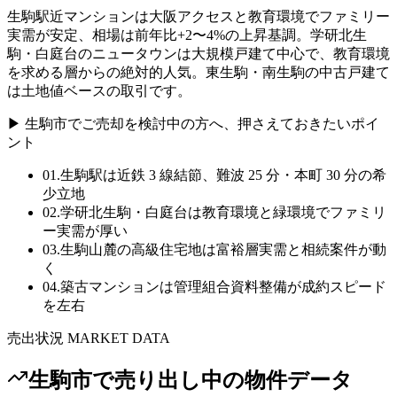
生駒駅近マンションは大阪アクセスと教育環境でファミリー
実需が安定、相場は前年比+2〜4%の上昇基調。学研北生
駒・白庭台のニュータウンは大規模戸建て中心で、教育環境
を求める層からの絶対的人気。東生駒・南生駒の中古戸建て
は土地値ベースの取引です。
▶
生駒市
でご売却を検討中の方へ、押さえておきたいポイ
ント
01
.
生駒駅は近鉄 3 線結節、難波 25 分・本町 30 分の希
少立地
02
.
学研北生駒・白庭台は教育環境と緑環境でファミリ
ー実需が厚い
03
.
生駒山麓の高級住宅地は富裕層実需と相続案件が動
く
04
.
築古マンションは管理組合資料整備が成約スピード
を左右
売出状況 MARKET DATA
生駒市
で売り出し中の物件データ