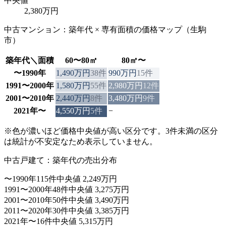
中央値
2,380万円
中古マンション：築年代 × 専有面積の価格マップ（
生駒
市
）
築年代＼面積
60〜80㎡
80㎡〜
〜1990年
1,490万円
38
件
990万円
15
件
1991〜2000年
1,580万円
55
件
2,980万円
12
件
2001〜2010年
2,440万円
8
件
3,480万円
9
件
2021年〜
4,550万円
5
件
−
※色が濃いほど価格中央値が高い区分です。3件未満の区分
は統計が不安定なため表示していません。
中古戸建て：築年代の売出分布
〜1990年
115件
中央値 2,249万円
1991〜2000年
48件
中央値 3,275万円
2001〜2010年
50件
中央値 3,490万円
2011〜2020年
30件
中央値 3,385万円
2021年〜
16件
中央値 5,315万円