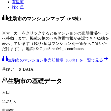
有里町
緑ヶ丘
売出中あり
直近18ヶ月の実績
生駒市
のマンションマップ（
65
棟）
Leaflet
|
©
OpenStreetMap
contributors
+
※マーカーをクリックすると各マンションの売却相場ページ
へ移動します。
掲載
68
棟のうち位置情報が確認できた
65
棟を
表示しています（残り
−
3
棟はマンション別一覧からご覧いた
だけます）。
地図: © OpenStreetMap contributors
生駒市
のマンション別売却相場（
68
棟）を一覧で見る
基礎データ DATA
生駒市
の基礎データ
人口
11.7
万人
世帯数