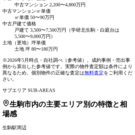
中古マンション 2,200〜4,800万円
中古マンション㎡単価
㎡単価 50〜90万円
中古戸建て価格
戸建て 3,500〜7,500万円（学研北生駒・白庭台は
5,500〜9,000万円）
土地（更地）坪単価
土地 坪 80〜180万円
※
2026年5月時点・自社調べ（参考値）
。成約事例・売出事
例から算出した参考値です。実際の物件査定額は条件により
異なるため、個別物件の正確な査定は
無料査定
をご利用くだ
さい。
サブエリア SUB-AREAS
生駒市
内の主要エリア別の特徴と相
場感
生駒駅周辺