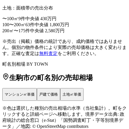
土地：面積帯の売出分布
〜100㎡
9件
中央値 430万円
100〜200㎡
63件
中央値 1,800万円
200㎡〜
175件
中央値 2,580万円
※売出（掲載）価格の統計であり、成約価格ではありませ
ん。個別の物件条件により実際の売却価格は大きく変わりま
マンション㎡単価
（赤=高い・青=安い）
す。正確な査定は
無料査定
をご利用ください。
36万〜
町名別相場 BY TOWN
28万〜36万
23万〜28万
生駒市
の町名別の売却相場
19万〜23万
〜19万
データ少
マンション㎡単価
戸建て価格
土地㎡単価
Leaflet
|
©
OpenStreetMap
contributors
+
※色は選択した種別の売出相場の水準（当社集計）。町をク
リックすると詳細ページへ移動します。境界データ出典: 政
府統計の総合窓口（e-Stat）「国勢調査町丁・字等別境界デ
−
ータ」／地図: © OpenStreetMap contributors