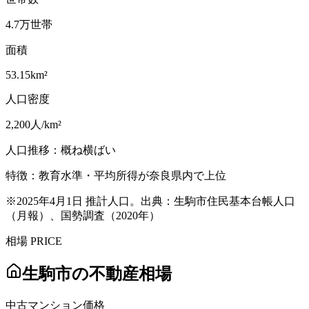
4.7
万世帯
面積
53.15
km²
人口密度
2,200
人/km²
人口推移：
概ね横ばい
特徴：
教育水準・平均所得が奈良県内で上位
※
2025年4月1日 推計人口
。出典：
生駒市住民基本台帳人口
（月報）
、
国勢調査（2020年）
相場 PRICE
生駒市
の不動産相場
中古マンション価格