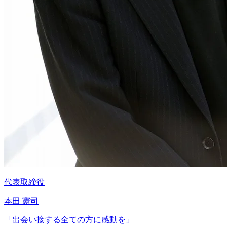
代表取締役
本田 憲司
「
出会い接する全ての方に感動を
」