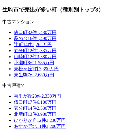
生駒市
で売出が多い町（種別別トップ8）
中古マンション
俵口町
32
件
1,430万円
萩の台
16
件
1,490万円
辻町
14
件
2,265万円
壱分町
12
件
1,335万円
山崎町
12
件
3,380万円
小瀬町
8
件
1,585万円
東松ヶ丘
7
件
3,390万円
東生駒
7
件
2,680万円
中古戸建て
喜里が丘
28
件
2,338万円
俵口町
17
件
6,180万円
壱分町
14
件
2,530万円
北新町
13
件
3,980万円
ひかりが丘
12
件
3,230万円
あすか野北
11
件
3,200万円