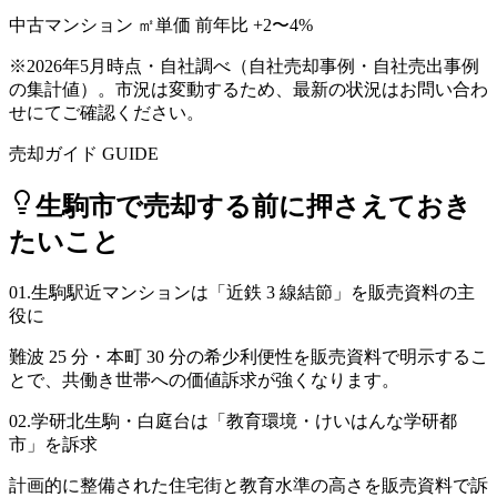
中古マンション ㎡単価 前年比 +2〜4%
※
2026年5月時点・自社調べ
（自社売却事例・自社売出事例
の集計値）。市況は変動するため、最新の状況はお問い合わ
せにてご確認ください。
売却ガイド GUIDE
生駒市
で売却する前に押さえておき
たいこと
01
.
生駒駅近マンションは「近鉄 3 線結節」を販売資料の主
役に
難波 25 分・本町 30 分の希少利便性を販売資料で明示するこ
とで、共働き世帯への価値訴求が強くなります。
02
.
学研北生駒・白庭台は「教育環境・けいはんな学研都
市」を訴求
計画的に整備された住宅街と教育水準の高さを販売資料で訴