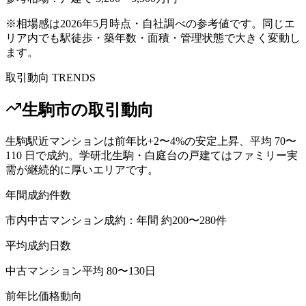
※相場感は2026年5月時点・自社調べの参考値です。同じエ
リア内でも駅徒歩・築年数・面積・管理状態で大きく変動し
ます。
取引動向 TRENDS
生駒市
の取引動向
生駒駅近マンションは前年比+2〜4%の安定上昇、平均 70〜
110 日で成約。学研北生駒・白庭台の戸建てはファミリー実
需が継続的に厚いエリアです。
年間成約件数
市内中古マンション成約：年間 約200〜280件
平均成約日数
中古マンション平均 80〜130日
前年比価格動向