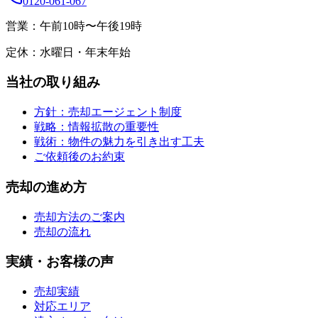
0120-061-067
営業：
午前10時〜午後19時
定休：
水曜日・年末年始
当社の取り組み
方針：売却エージェント制度
戦略：情報拡散の重要性
戦術：物件の魅力を引き出す工夫
ご依頼後のお約束
売却の進め方
売却方法のご案内
売却の流れ
実績・お客様の声
売却実績
対応エリア