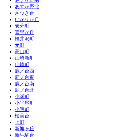
あすか野南
あすか野北
さつき台
ひかりが丘
壱分町
喜里が丘
軽井沢町
元町
高山町
山崎新町
山崎町
鹿ノ台西
鹿ノ台東
鹿ノ台南
鹿ノ台北
小瀬町
小平尾町
小明町
松美台
上町
新旭ヶ丘
新生駒台