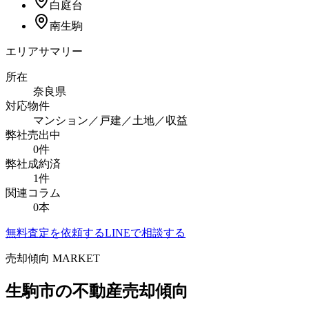
白庭台
南生駒
エリアサマリー
所在
奈良県
対応物件
マンション／戸建／土地／収益
弊社売出中
0
件
弊社成約済
1
件
関連コラム
0
本
無料査定を依頼する
LINEで相談する
売却傾向 MARKET
生駒市
の不動産売却傾向