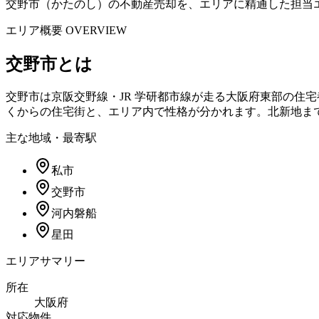
交野市（かたのし）の不動産売却を、エリアに精通した担当
エリア概要 OVERVIEW
交野市
とは
交野市は京阪交野線・JR 学研都市線が走る大阪府東部の住宅
くからの住宅街と、エリア内で性格が分かれます。北新地まで J
主な地域・最寄駅
私市
交野市
河内磐船
星田
エリアサマリー
所在
大阪府
対応物件