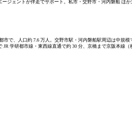
エージェントが伴走でサポート。私市・交野市・河内磐船 ほか
都市で、人口約 7.6 万人。交野市駅・河内磐船駅周辺は中
R 学研都市線・東西線直通で約 30 分、京橋まで京阪本線（枚