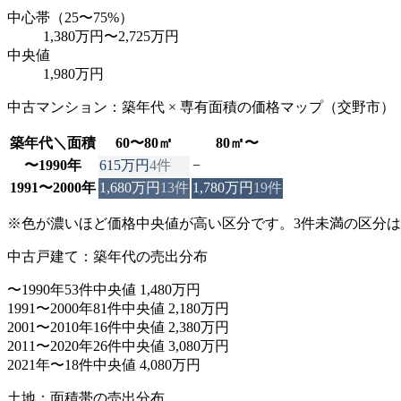
中心帯（25〜75%）
1,380万円
〜
2,725万円
中央値
1,980万円
中古マンション：築年代 × 専有面積の価格マップ（
交野市
）
築年代＼面積
60〜80㎡
80㎡〜
〜1990年
615万円
4
件
−
1991〜2000年
1,680万円
13
件
1,780万円
19
件
※色が濃いほど価格中央値が高い区分です。3件未満の区分
中古戸建て：築年代の売出分布
〜1990年
53件
中央値 1,480万円
1991〜2000年
81件
中央値 2,180万円
2001〜2010年
16件
中央値 2,380万円
2011〜2020年
26件
中央値 3,080万円
2021年〜
18件
中央値 4,080万円
土地：面積帯の売出分布