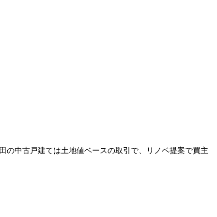
星田の中古戸建ては土地値ベースの取引で、リノベ提案で買主