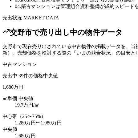
04
.
築古マンションは管理組合資料整備が成約スピード
売出状況 MARKET DATA
交野市
で売り出し中の物件データ
交野市
で現在売り出されている中古物件の掲載データを、当
新）。売却価格を検討する際の「いまの競合状況」の目安と
中古マンション
売出中
39
件の価格中央値
1,680万円
㎡単価 中央値
19.7
万円/㎡
中心帯（25〜75%）
1,280万円
〜
1,980万円
中央値
1,680万円