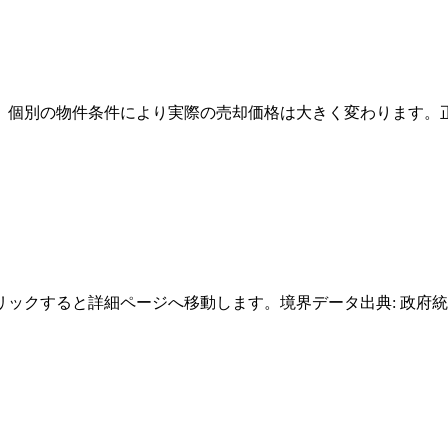
。個別の物件条件により実際の売却価格は大きく変わります。
クすると詳細ページへ移動します。境界データ出典: 政府統計の