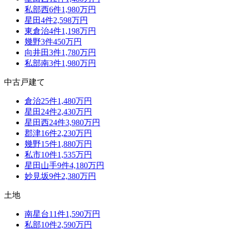
私部西
6
件
1,980万円
星田
4
件
2,598万円
東倉治
4
件
1,198万円
幾野
3
件
450万円
向井田
3
件
1,780万円
私部南
3
件
1,980万円
中古戸建て
倉治
25
件
1,480万円
星田
24
件
2,430万円
星田西
24
件
3,980万円
郡津
16
件
2,230万円
幾野
15
件
1,880万円
私市
10
件
1,535万円
星田山手
9
件
4,180万円
妙見坂
9
件
2,380万円
土地
南星台
11
件
1,590万円
私部
10
件
2,590万円