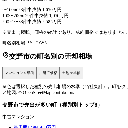
〜100㎡
23件
中央値 1,050万円
100〜200㎡
29件
中央値 1,950万円
200㎡〜
38件
中央値 2,585万円
マンション㎡単価
（赤=高い・青=安い）
※売出（掲載）価格の統計であり、成約価格ではありません
29万〜
町名別相場 BY TOWN
21万〜29万
19万〜21万
交野市
の町名別の売却相場
16万〜19万
〜16万
データ少
マンション㎡単価
戸建て価格
土地㎡単価
+
※色は選択した種別の売出相場の水準（当社集計）。町をクリッ
／地図: © OpenStreetMap contributors
−
交野市
で売出が多い町（種別別トップ8）
中古マンション
星田西
12
件
1,480万円