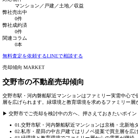
マンション／戸建／土地／収益
弊社売出中
0
件
弊社成約済
0
件
関連コラム
0
本
無料査定を依頼する
LINEで相談する
売却傾向 MARKET
交野市
の不動産売却傾向
交野市駅・河内磐船駅近マンションはファミリー実需中心で価
層を広げられます。緑環境と教育環境を求めるファミリー層
▶
交野市
でご売却を検討中の方へ、押さえておきたいポイン
01
.
交野市駅・河内磐船駅近マンションは京橋・北新地
02
.
私市・星田の中古戸建てはリノベ提案で買主層を広
03
.
緑環境と教育環境でファミリー層からの需要が継続