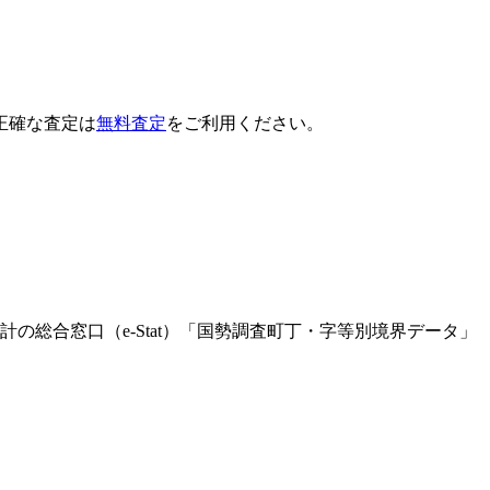
正確な査定は
無料査定
をご利用ください。
Leaflet
|
©
OpenStreetMap
contributors
総合窓口（e-Stat）「国勢調査町丁・字等別境界データ」