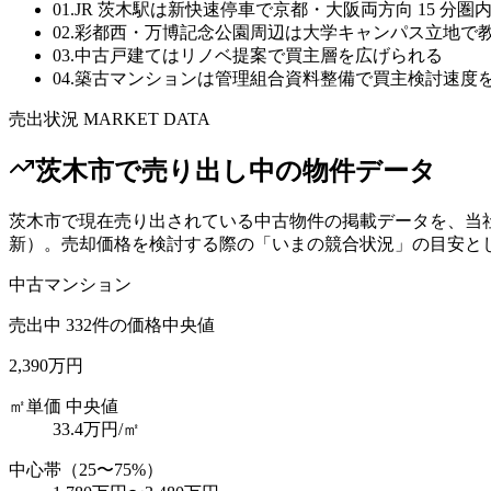
01
.
JR 茨木駅は新快速停車で京都・大阪両方向 15 分圏
02
.
彩都西・万博記念公園周辺は大学キャンパス立地で
03
.
中古戸建てはリノベ提案で買主層を広げられる
04
.
築古マンションは管理組合資料整備で買主検討速度
売出状況 MARKET DATA
茨木市
で売り出し中の物件データ
茨木市
で現在売り出されている中古物件の掲載データを、当
新）。売却価格を検討する際の「いまの競合状況」の目安と
中古マンション
売出中
332
件の価格中央値
2,390万円
㎡単価 中央値
33.4
万円/㎡
中心帯（25〜75%）