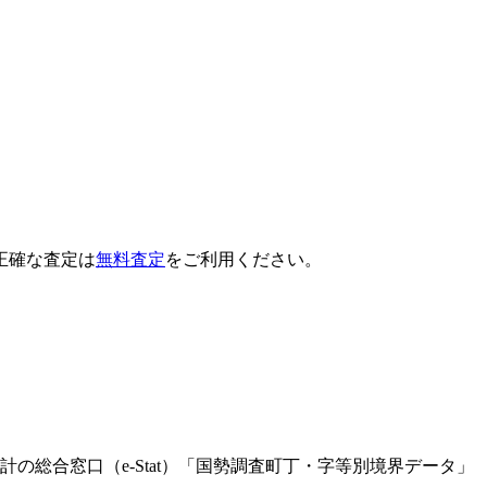
正確な査定は
無料査定
をご利用ください。
Leaflet
|
©
OpenStreetMap
contributors
総合窓口（e-Stat）「国勢調査町丁・字等別境界データ」