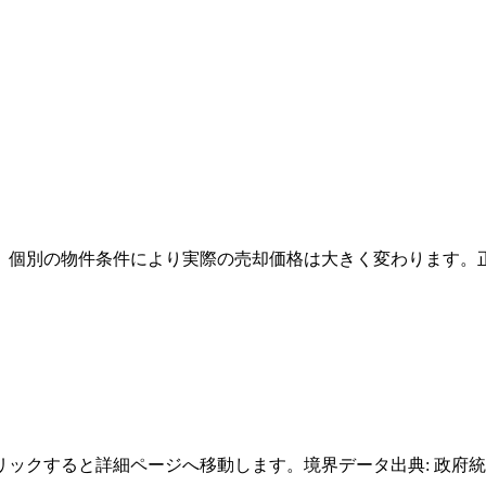
。個別の物件条件により実際の売却価格は大きく変わります。
クすると詳細ページへ移動します。境界データ出典: 政府統計の