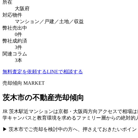
所在
大阪府
対応物件
マンション／戸建／土地／収益
弊社売出中
0
件
弊社成約済
3
件
関連コラム
3
本
無料査定を依頼する
LINEで相談する
売却傾向 MARKET
茨木市
の不動産売却傾向
JR 茨木駅近マンションは京都・大阪両方向アクセスで相場は
学キャンパスと教育環境を求めるファミリー層からの絶対的
▶
茨木市
でご売却を検討中の方へ、押さえておきたいポイン