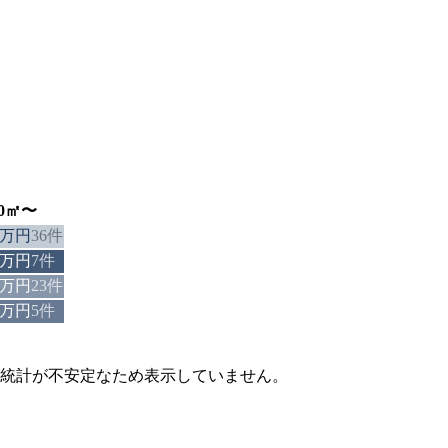
80㎡〜
05万円
36
件
80万円
7
件
80万円
23
件
80万円
5
件
は統計が不安定なため表示していません。