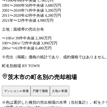
〜1990年
64件
中央値 1,780万円
1991〜2000年
56件
中央値 3,680万円
2001〜2010年
71件
中央値 3,200万円
2011〜2020年
42件
中央値 4,280万円
2021年〜
32件
中央値 4,980万円
土地：面積帯の売出分布
〜100㎡
39件
中央値 2,380万円
100〜200㎡
72件
中央値 3,890万円
200㎡〜
61件
中央値 6,480万円
マンション㎡単価
（赤=高い・青=安い）
※売出（掲載）価格の統計であり、成約価格ではありません
53万〜
町名別相場 BY TOWN
36万〜53万
30万〜36万
茨木市
の町名別の売却相場
23万〜30万
〜23万
データ少
マンション㎡単価
戸建て価格
土地㎡単価
+
※色は選択した種別の売出相場の水準（当社集計）。町をクリッ