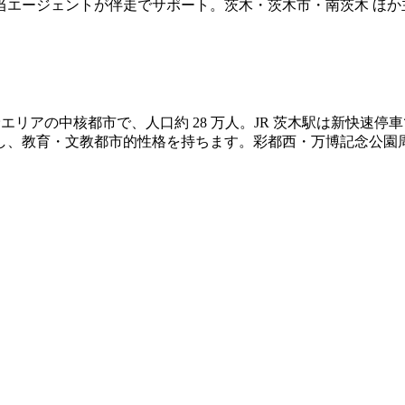
当エージェントが伴走でサポート。茨木・茨木市・南茨木 ほか
摂エリアの中核都市で、人口約 28 万人。JR 茨木駅は新快
し、教育・文教都市的性格を持ちます。彩都西・万博記念公園