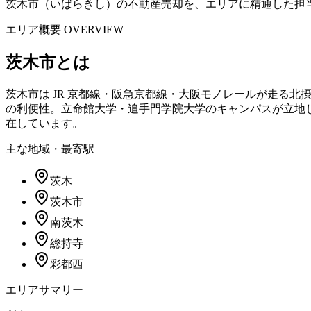
茨木市（いばらきし）の不動産売却を、エリアに精通した担
エリア概要 OVERVIEW
茨木市
とは
茨木市は JR 京都線・阪急京都線・大阪モノレールが走る北
の利便性。立命館大学・追手門学院大学のキャンパスが立地
在しています。
主な地域・最寄駅
茨木
茨木市
南茨木
総持寺
彩都西
エリアサマリー