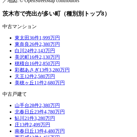
／地図: © OpenStreetMap contributors
−
茨木市
で売出が多い町（種別別トップ8）
中古マンション
東太田
36
件
1,999万円
東奈良
26
件
2,380万円
白川
24
件
2,143万円
美沢町
16
件
2,130万円
穂積台
16
件
2,850万円
彩都あさぎ
13
件
3,280万円
天王
12
件
2,580万円
美穂ヶ丘
11
件
2,680万円
中古戸建て
山手台
28
件
2,380万円
北春日丘
23
件
4,780万円
鮎川
21
件
3,280万円
庄
13
件
2,499万円
南春日丘
13
件
4,480万円