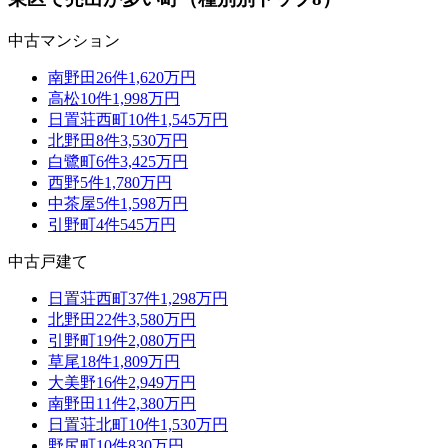
中古マンション
南野田
26
件
1,620万円
高松
10
件
1,998万円
日置荘西町
10
件
1,545万円
北野田
8
件
3,530万円
白鷺町
6
件
3,425万円
西野
5
件
1,780万円
中茶屋
5
件
1,598万円
引野町
4
件
545万円
中古戸建て
日置荘西町
37
件
1,298万円
北野田
22
件
3,580万円
引野町
19
件
2,080万円
草尾
18
件
1,809万円
大美野
16
件
2,949万円
南野田
11
件
2,380万円
日置荘北町
10
件
1,530万円
野尻町
10
件
830万円