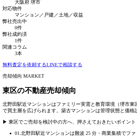
大阪府
堺市
対応物件
マンション／戸建／土地／収益
弊社売出中
0
件
弊社成約済
1
件
関連コラム
3
本
無料査定を依頼する
LINEで相談する
売却傾向 MARKET
東区
の不動産売却傾向
北野田駅近マンションはファミリー実需と教育環境（堺市東区
で買主層を広げられます。築古マンションは管理状態と価格
▶
東区
でご売却を検討中の方へ、押さえておきたいポイント
01
.
北野田駅近マンションは難波 25 分・商業集積でフ