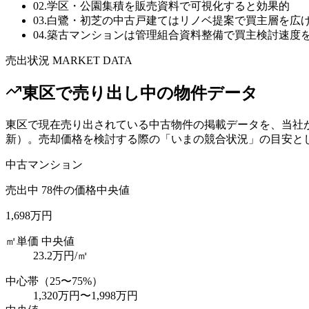
02
.
学区・公園集積を販売資料で可視化すると効果的
03
.
白鷺・初芝の中古戸建てはリノベ提案で買主層を広
04
.
築古マンションは管理組合資料整備で買主検討速度
売出状況 MARKET DATA
東区
で売り出し中の物件データ
東区
で現在売り出されている中古物件の掲載データを、当社
新）。売却価格を検討する際の「いまの競合状況」の目安と
中古マンション
売出中
78
件の価格中央値
1,698万円
㎡単価 中央値
23.2
万円/㎡
中心帯（25〜75%）
1,320万円
〜
1,998万円