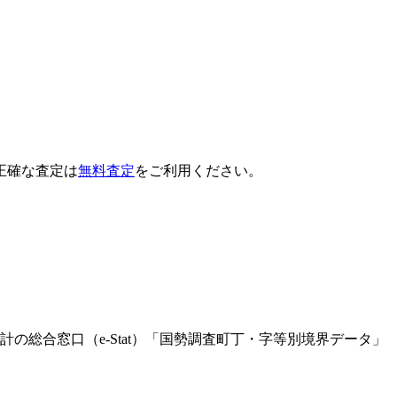
正確な査定は
無料査定
をご利用ください。
Leaflet
|
©
OpenStreetMap
contributors
総合窓口（e-Stat）「国勢調査町丁・字等別境界データ」