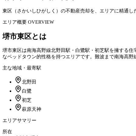
東区（さかいしひがしく）の不動産売却を、エリアに精通し
エリア概要 OVERVIEW
堺市東区
とは
堺市東区は南海高野線北野田駅・白鷺駅・初芝駅を擁する住
なベッドタウン的性格を持つエリアです。難波まで南海高野線
主な地域・最寄駅
北野田
白鷺
初芝
萩原天神
エリアサマリー
所在