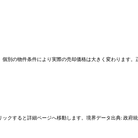
。個別の物件条件により実際の売却価格は大きく変わります。
クすると詳細ページへ移動します。境界データ出典: 政府統計の