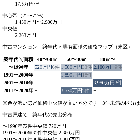
17.5
万円/㎡
中心帯（25〜75%）
1,430万円
〜
2,980万円
中央値
2,263万円
中古マンション：築年代 × 専有面積の価格マップ（
東区
）
築年代＼面積
40〜60㎡
60〜80㎡
80㎡〜
〜1990年
520万円
6
件
1,580万円
33
件
2,180万円
9
件
1991〜2000年
−
1,890万円
18
件
−
2001〜2010年
−
−
3,950万円
3
件
2011〜2020年
−
3,530万円
5
件
−
※色が濃いほど価格中央値が高い区分です。3件未満の区分
中古戸建て：築年代の売出分布
〜1990年
72件
中央値 720万円
1991〜2000年
32件
中央値 2,380万円
2001〜2010年
36件
中央値 3,380万円