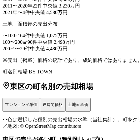
2011〜2020年
22件
中央値 3,230万円
2021年〜
4件
中央値 4,580万円
土地：面積帯の売出分布
〜100㎡
64件
中央値 1,075万円
100〜200㎡
90件
中央値 2,498万円
200㎡〜
29件
中央値 4,480万円
マンション㎡単価
（赤=高い・青=安い）
※売出（掲載）価格の統計であり、成約価格ではありません
43万〜
町名別相場 BY TOWN
25万〜43万
22万〜25万
東区
の町名別の売却相場
19万〜22万
〜19万
データ少
マンション㎡単価
戸建て価格
土地㎡単価
+
※色は選択した種別の売出相場の水準（当社集計）。町をクリッ
／地図: © OpenStreetMap contributors
−
東区
で売出が多い町（種別別トップ8）