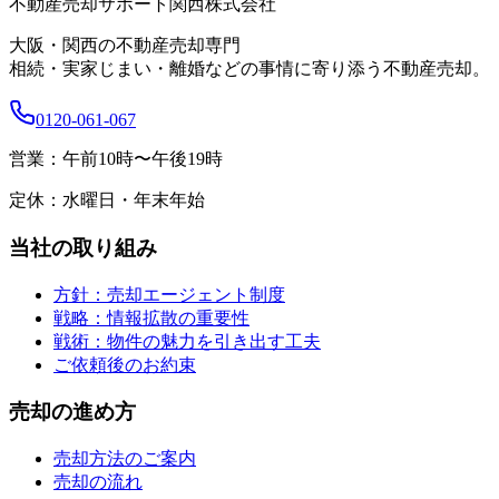
不動産売却サポート関西株式会社
大阪・関西の不動産売却専門
相続・実家じまい・離婚などの事情に寄り添う不動産売却。
0120-061-067
営業：
午前10時〜午後19時
定休：
水曜日・年末年始
当社の取り組み
方針：売却エージェント制度
戦略：情報拡散の重要性
戦術：物件の魅力を引き出す工夫
ご依頼後のお約束
売却の進め方
売却方法のご案内
売却の流れ