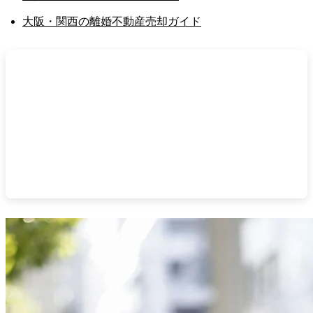
大阪・関西の離婚不動産売却ガイド
不動産売却サポート関西へご相談ください
20年超の実務、顧問税理士・司法書士・弁護士のネ
ットワークで、売却から税務・法務までワンストッ
プで対応。片手仲介・専任媒介で囲い込みを行いま
せん。
無料売却相談はこちら
/
査定のお申し込み