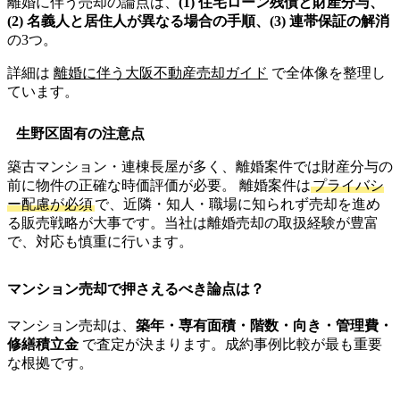
離婚に伴う売却の論点は、
(1) 住宅ローン残債と財産分与、
(2) 名義人と居住人が異なる場合の手順、(3) 連帯保証の解消
の3つ。
詳細は
離婚に伴う大阪不動産売却ガイド
で全体像を整理し
ています。
生野区固有の注意点
築古マンション・連棟長屋が多く、離婚案件では財産分与の
前に物件の正確な時価評価が必要。 離婚案件は
プライバシ
ー配慮が必須
で、近隣・知人・職場に知られず売却を進め
る販売戦略が大事です。当社は離婚売却の取扱経験が豊富
で、対応も慎重に行います。
マンション売却で押さえるべき論点は？
マンション売却は、
築年・専有面積・階数・向き・管理費・
修繕積立金
で査定が決まります。成約事例比較が最も重要
な根拠です。