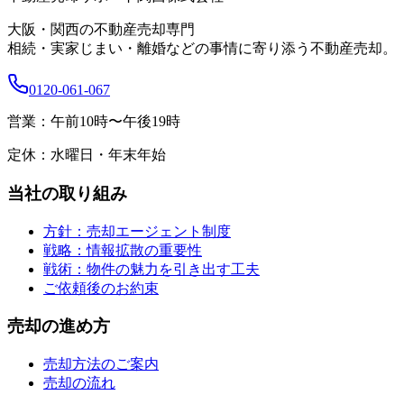
大阪・関西の不動産売却専門
相続・実家じまい・離婚などの事情に寄り添う不動産売却。
0120-061-067
営業：
午前10時〜午後19時
定休：
水曜日・年末年始
当社の取り組み
方針：売却エージェント制度
戦略：情報拡散の重要性
戦術：物件の魅力を引き出す工夫
ご依頼後のお約束
売却の進め方
売却方法のご案内
売却の流れ