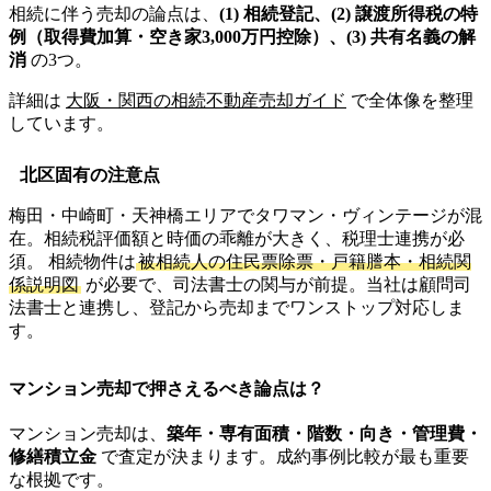
相続に伴う売却の論点は、
(1) 相続登記、(2) 譲渡所得税の特
例（取得費加算・空き家3,000万円控除）、(3) 共有名義の解
消
の3つ。
詳細は
大阪・関西の相続不動産売却ガイド
で全体像を整理
しています。
北区固有の注意点
梅田・中崎町・天神橋エリアでタワマン・ヴィンテージが混
在。相続税評価額と時価の乖離が大きく、税理士連携が必
須。 相続物件は
被相続人の住民票除票・戸籍謄本・相続関
係説明図
が必要で、司法書士の関与が前提。当社は顧問司
法書士と連携し、登記から売却までワンストップ対応しま
す。
マンション売却で押さえるべき論点は？
マンション売却は、
築年・専有面積・階数・向き・管理費・
修繕積立金
で査定が決まります。成約事例比較が最も重要
な根拠です。