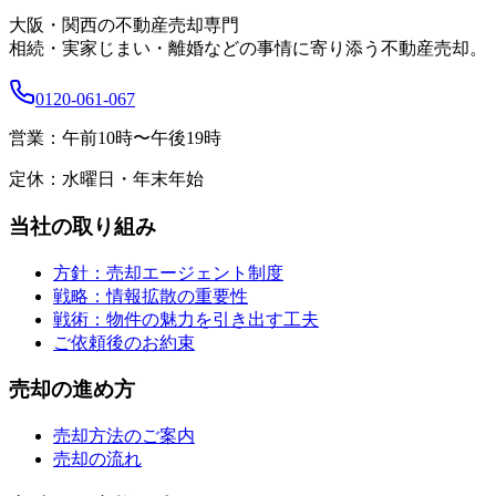
大阪・関西の不動産売却専門
相続・実家じまい・離婚などの事情に寄り添う不動産売却。
0120-061-067
営業：
午前10時〜午後19時
定休：
水曜日・年末年始
当社の取り組み
方針：売却エージェント制度
戦略：情報拡散の重要性
戦術：物件の魅力を引き出す工夫
ご依頼後のお約束
売却の進め方
売却方法のご案内
売却の流れ