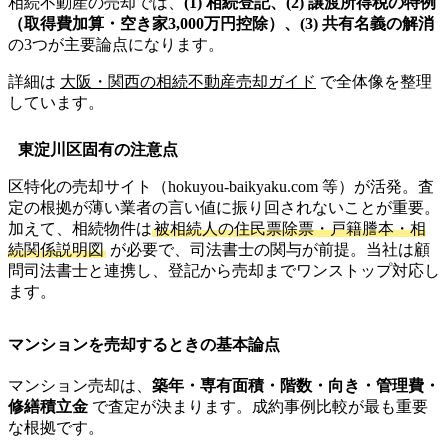
相続不動産の売却では、
(1) 相続登記、(2) 譲渡所得税の特例
（取得費加算・空き家3,000万円控除）、(3) 共有名義の解消
の3つが主要論点になります。
詳細は
大阪・関西の相続不動産売却ガイド
で全体像を整理
しています。
東淀川区固有の注意点
区特化の売却サイト（hokuyou-baikyaku.com 等）が活発。査
定の根拠が薄い業者の言い値に振り回されないことが重要。
加えて、相続物件は
被相続人の住民票除票・戸籍謄本・相
続関係説明図
が必要で、司法書士の関与が前提。当社は顧
問司法書士と連携し、登記から売却までワンストップ対応し
ます。
マンションを売却するときの基本論点
マンション売却は、
築年・専有面積・階数・向き・管理費・
修繕積立金
で査定が決まります。成約事例比較が最も重要
な根拠です。