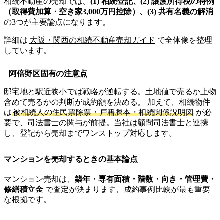
相続不動産の売却では、
(1) 相続登記、(2) 譲渡所得税の特例
（取得費加算・空き家3,000万円控除）、(3) 共有名義の解消
の3つが主要論点になります。
詳細は
大阪・関西の相続不動産売却ガイド
で全体像を整理
しています。
阿倍野区固有の注意点
邸宅地と駅近狭小では戦略が逆転する。土地値で売るか上物
含めて売るかの判断が成約額を決める。 加えて、相続物件
は
被相続人の住民票除票・戸籍謄本・相続関係説明図
が必
要で、司法書士の関与が前提。当社は顧問司法書士と連携
し、登記から売却までワンストップ対応します。
マンションを売却するときの基本論点
マンション売却は、
築年・専有面積・階数・向き・管理費・
修繕積立金
で査定が決まります。成約事例比較が最も重要
な根拠です。