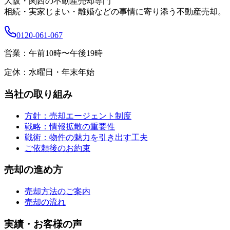
大阪・関西の不動産売却専門
相続・実家じまい・離婚などの事情に寄り添う不動産売却。
0120-061-067
営業：
午前10時〜午後19時
定休：
水曜日・年末年始
当社の取り組み
方針：売却エージェント制度
戦略：情報拡散の重要性
戦術：物件の魅力を引き出す工夫
ご依頼後のお約束
売却の進め方
売却方法のご案内
売却の流れ
実績・お客様の声