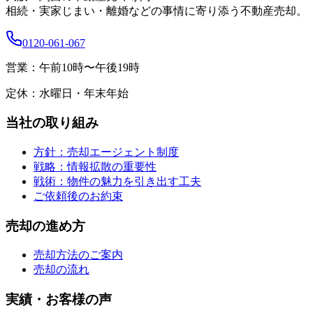
相続・実家じまい・離婚などの事情に寄り添う不動産売却。
0120-061-067
営業：
午前10時〜午後19時
定休：
水曜日・年末年始
当社の取り組み
方針：売却エージェント制度
戦略：情報拡散の重要性
戦術：物件の魅力を引き出す工夫
ご依頼後のお約束
売却の進め方
売却方法のご案内
売却の流れ
実績・お客様の声