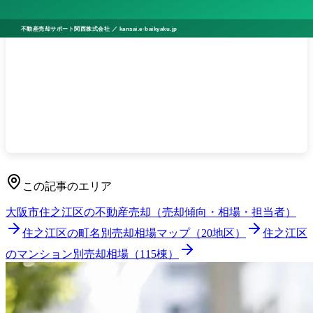
住之江区でのマンション売却を、まずはご相談くだ
さい
当社では、
での売却について、机上
大阪市住之江区
査定・訪問査定・売却戦略のご提案までを無料で承
っています。片手仲介・専任媒介を前提に、囲い込
みを行わず透明に進めます。
無料売却相談はこちら
/
査定のお申し込み
この記事のエリア
大阪市住之江区
の不動産売却（売却傾向・相場・担当者）
住之江区
の町名別売却相場マップ（
20
地区）
住之江区
のマンション別売却相場（
115
棟）