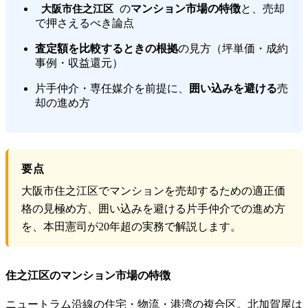
の
マンション市場の特徴
と、売却
大阪市住之江区
で押さえるべき論点
査定額を比較するときの根拠
の見方（坪単価・成約
事例・収益還元）
片手仲介・専任媒介を前提に、
囲い込みを避ける
売
却の進め方
要点
大阪市住之江区でマンションを売却するための適正価
格の見極め方、囲い込みを避ける片手仲介での進め方
を、本田憲司が20年超の実務で解説します。
住之江区のマンション市場の特徴
ニュートラム沿線の住宅・物流・港湾の複合区。北加賀屋は