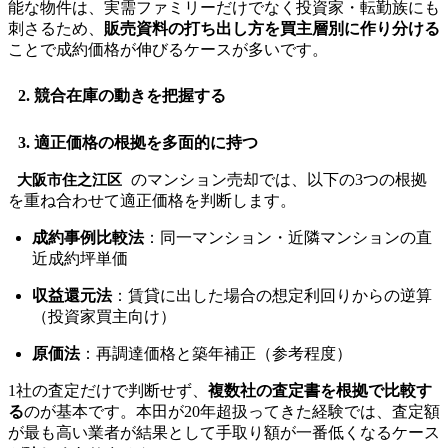
能な物件は、実需ファミリーだけでなく投資家・転勤族にも
刺さるため、
販売資料の打ち出し方を買主層別に作り分ける
ことで成約価格が伸びるケースが多いです。
2. 競合在庫の動きを把握する
3. 適正価格の根拠を多面的に持つ
のマンション売却では、以下の3つの根拠
大阪市住之江区
を重ね合わせて適正価格を判断します。
成約事例比較法
：同一マンション・近隣マンションの直
近成約坪単価
収益還元法
：賃貸に出した場合の想定利回りからの逆算
（投資家買主向け）
原価法
：再調達価格と築年補正（参考程度）
1社の査定だけで判断せず、
複数社の査定書を根拠で比較す
る
のが基本です。本田が20年超扱ってきた経験では、査定額
が最も高い業者が結果として手取り額が一番低くなるケース