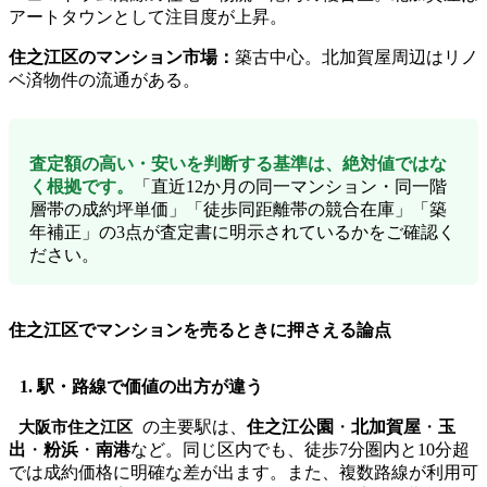
アートタウンとして注目度が上昇。
住之江区のマンション市場：
築古中心。北加賀屋周辺はリノ
ベ済物件の流通がある。
査定額の高い・安いを判断する基準は、絶対値ではな
く根拠です。
「直近12か月の同一マンション・同一階
層帯の成約坪単価」「徒歩同距離帯の競合在庫」「築
年補正」の3点が査定書に明示されているかをご確認く
ださい。
住之江区でマンションを売るときに押さえる論点
1. 駅・路線で価値の出方が違う
の主要駅は、
住之江公園
・
北加賀屋
・
玉
大阪市住之江区
出
・
粉浜
・
南港
など。同じ区内でも、徒歩7分圏内と10分超
では成約価格に明確な差が出ます。また、複数路線が利用可