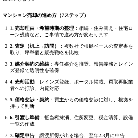
マンション売却の進め方（7ステップ）
1. 売却理由・希望時期の整理
：相続・住み替え・住宅ロ
ーン残債など、ご事情で進め方が変わります
2. 査定（机上→訪問）
：複数社で根拠ベースの査定書を
取り、坪単価と販売戦略を比較
3. 媒介契約の締結
：専任媒介を推奨。報告義務とレイン
ズ登録で透明性を確保
4. 売却活動
：レインズ登録、ポータル掲載、買取再販業
者への打診、内覧対応
5. 価格交渉・契約
：買主からの価格交渉に対し、根拠を
持って判断
6. 引渡し準備
：抵当権抹消、住所変更、税金清算、設備
一覧の作成
7. 確定申告
：譲渡所得が出る場合、翌年2-3月に申告