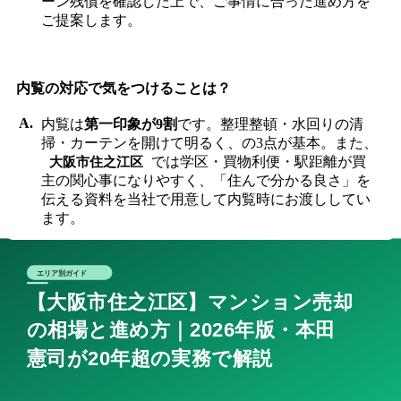
ーン残債を確認した上で、ご事情に合った進め方を
ご提案します。
内覧の対応で気をつけることは？
内覧は
第一印象が9割
です。整理整頓・水回りの清
掃・カーテンを開けて明るく、の3点が基本。また、
では学区・買物利便・駅距離が買
大阪市住之江区
主の関心事になりやすく、「住んで分かる良さ」を
伝える資料を当社で用意して内覧時にお渡ししてい
ます。
住之江区周辺エリアの売却記事
近隣区の売却ガイドもご用意しています。
大阪市西成区 マ
ンション売却
/
大阪市住吉区 マンション売却
/
大阪市大正区
マンション売却