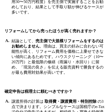
用30〜50万円程度）を売主側で実施することをお勧
めしており、結果として手取り額が伸びるケースが
多いです。
リフォームしてから売ったほうが高く売れますか？
結論として、
売主側で大規模リフォームをするのは
お勧めしません
。理由は、買主の好みに合わない可
能性が高く、リフォーム費用を価格に上乗せできな
い傾向にあるためです。ハウスクリーニング（10〜
20万円）と最低限の修繕（雨漏り・水回り）に留
め、「現況の良さ」を伝える販売資料で勝負するの
が最も費用対効果が高いです。
確定申告は税理士に頼むべきですか？
譲渡所得の計算は
取得費・譲渡費用・特別控除
の3
点で決まります。シンプルなケースは国税庁のe-Tax
で自分で申告できますが、相続絡み・買換え特例適