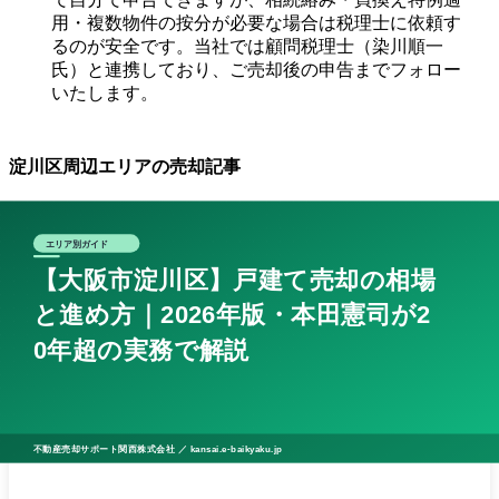
用・複数物件の按分が必要な場合は税理士に依頼す
るのが安全です。当社では顧問税理士（染川順一
氏）と連携しており、ご売却後の申告までフォロー
いたします。
淀川区周辺エリアの売却記事
近隣区の戸建て売却ガイドもご用意しています。
大阪市北
区 戸建て売却
/
大阪市東淀川区 戸建て売却
/
大阪市西淀川区
戸建て売却
淀川区での戸建て売却を、まずはご相談ください
当社では、
での戸建て売却について、
大阪市淀川区
土地・建物別の根拠ある査定書をお出しします。再
建築不可・古家付き土地・境界未確定など、難物件
の取扱経験も豊富です。
無料売却相談はこちら
/
査定のお申し込み