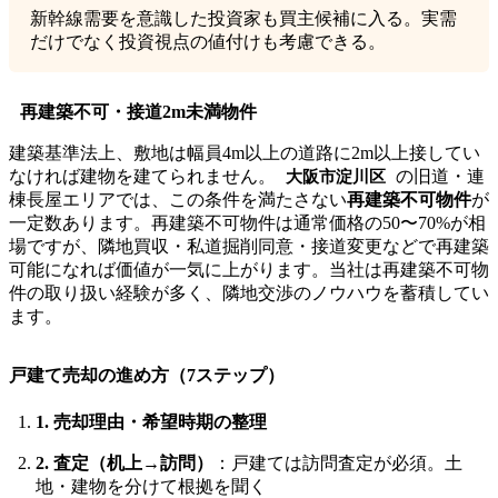
新幹線需要を意識した投資家も買主候補に入る。実需
だけでなく投資視点の値付けも考慮できる。
再建築不可・接道2m未満物件
建築基準法上、敷地は幅員4m以上の道路に2m以上接してい
なければ建物を建てられません。
の旧道・連
大阪市淀川区
棟長屋エリアでは、この条件を満たさない
再建築不可物件
が
一定数あります。再建築不可物件は通常価格の50〜70%が相
場ですが、隣地買収・私道掘削同意・接道変更などで再建築
可能になれば価値が一気に上がります。当社は再建築不可物
件の取り扱い経験が多く、隣地交渉のノウハウを蓄積してい
ます。
戸建て売却の進め方（7ステップ）
1. 売却理由・希望時期の整理
2. 査定（机上→訪問）
：戸建ては訪問査定が必須。土
地・建物を分けて根拠を聞く