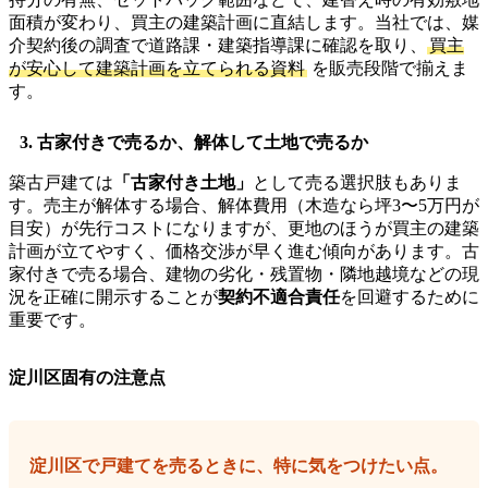
面積が変わり、買主の建築計画に直結します。当社では、媒
介契約後の調査で道路課・建築指導課に確認を取り、
買主
が安心して建築計画を立てられる資料
を販売段階で揃えま
す。
3. 古家付きで売るか、解体して土地で売るか
築古戸建ては
「古家付き土地」
として売る選択肢もありま
す。売主が解体する場合、解体費用（木造なら坪3〜5万円が
目安）が先行コストになりますが、更地のほうが買主の建築
計画が立てやすく、価格交渉が早く進む傾向があります。古
家付きで売る場合、建物の劣化・残置物・隣地越境などの現
況を正確に開示することが
契約不適合責任
を回避するために
重要です。
淀川区固有の注意点
淀川区で戸建てを売るときに、特に気をつけたい点。