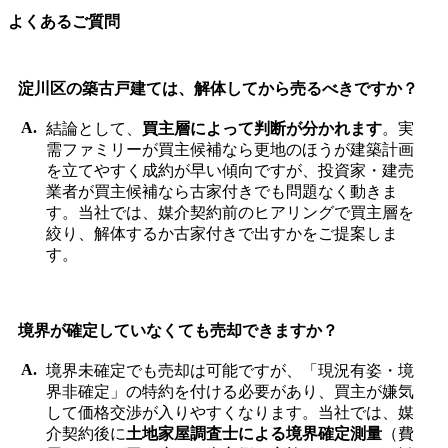
よくあるご質問
淀川区の築古戸建ては、解体してから売るべきですか？
結論として、
買主層によって判断が分かれます
。実
需ファミリーが買主候補なら更地のほうが建築計画
を立てやすく成約が早い傾向ですが、投資家・建売
業者が買主候補なら古家付きでも問題なく動きま
す。当社では、媒介契約前のヒアリングで買主層を
絞り、解体するか古家付きで出すかをご提案しま
す。
境界が確定していなくても売却できますか？
境界未確定でも売却は可能ですが、「現況有姿・境
界非確定」の特約を付ける必要があり、買主が嫌気
して価格交渉が入りやすくなります。当社では、媒
介契約後に
土地家屋調査士による境界確定測量
（費