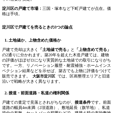
淀川区の戸建て市場：
三国・塚本など下町戸建てが点在。価
格は手頃。
淀川区で戸建てを売るときの3つの論点
1. 土地値か、上物含めた価格か
戸建て売却は大きく
「土地値で売る」
と
「上物含めて売る」
の2通りに分かれます。築20年を超えた木造戸建ては、建物
の評価がほぼゼロになり実質的な土地値での取引になりがち
です。一方、リノベーション履歴・耐震補強・ホームインス
ペクション結果などを示せば、築古でも上物に評価をつけて
販売できます。
では、区画整理エリアと旧道
大阪市淀川区
沿いで戦略が大きく異なります。
2. 接道・前面道路・私道の権利関係
戸建ての査定で見落とされがちなのが、
接道条件
です。前面
道路の幅員4m未満（2項道路）、敷地延長（旗竿地）、私道
持分の有無、セットバック範囲などで、建替え時の有効敷地