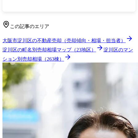
この記事のエリア
大阪市淀川区
の不動産売却（売却傾向・相場・担当者）
淀川区
の町名別売却相場マップ（
23
地区）
淀川区
のマン
ション別売却相場（
263
棟）