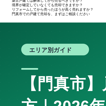
築古戸建ては解体してから売るべきですか？
境界が確定していなくても売却できますか？
リフォームしてから売ったほうが高く売れますか？
門真市での戸建て売却を、まずはご相談ください
で
戸建て売却
を検討されている方に、不動産売却サ
門真市
の特性を踏まえた値付けが必要です。
門真市
この記事のポイント
の
戸建て市場特性
門真市
土地値で売るか、上物含めて売るか
の判断
再建築不可・古家付き土地の取扱い
要点