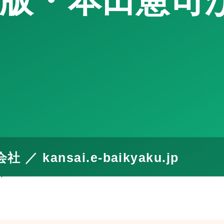
建築不可・古家付き土地の扱いを本田憲司が解説します。
 本社所在地。
橋・大日駅周辺の需要が安定。
）