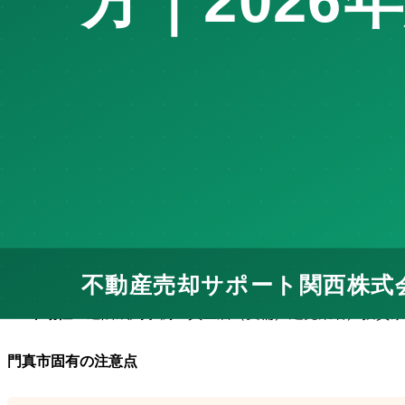
門真市で戸建てを売却するときの土地値・上物の見方、再
門真市の戸建て市場の特徴
京阪本線・大阪モノレール沿線の住宅・産業都市。Panasonic
門真市の戸建て市場：
中古マンション・戸建てが中心、古川
査定の3つの根拠
土地評価
：用途地域・容積率・接道・形状
建物評価
：築年・構造・耐震性・リノベーション履歴
市場性
：近隣成約事例・買主層（実需／建売業者／投資家
門真市固有の注意点