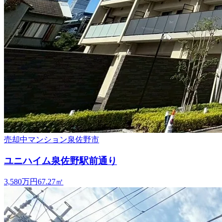
売却中
マンション
泉佐野市
ユニハイム泉佐野駅前通り
3,580万円
67.27
㎡