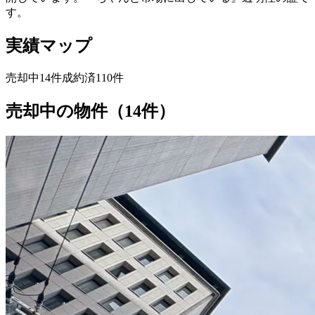
す。
実績マップ
売却中
14
件
成約済
110
件
Leaflet
|
©
OpenStreetMap
contributors ©
CARTO
+
売却中の物件（
14
件）
−