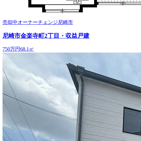
売却中
オーナーチェンジ
尼崎市
尼崎市金楽寺町2丁目・収益戸建
750万円
68.1
㎡