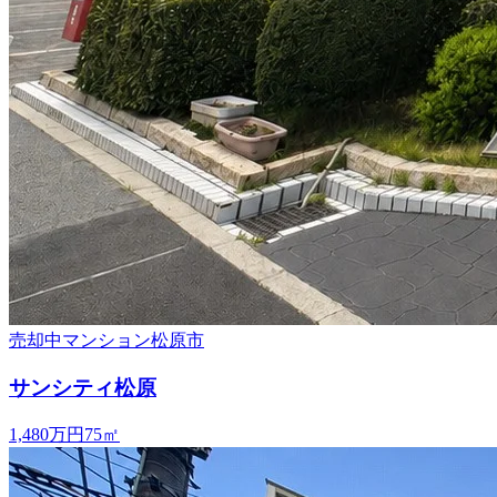
売却中
マンション
松原市
サンシティ松原
1,480万円
75
㎡