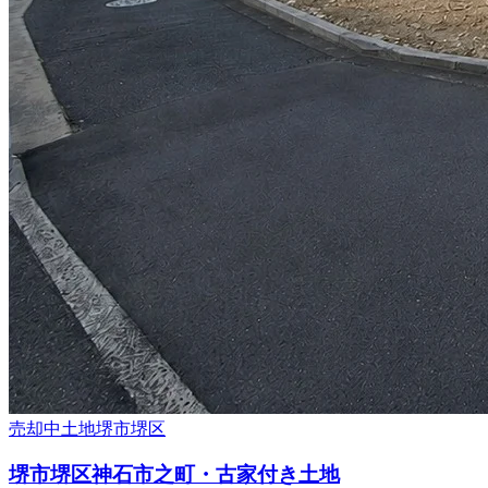
売却中
土地
堺市堺区
堺市堺区神石市之町・古家付き土地