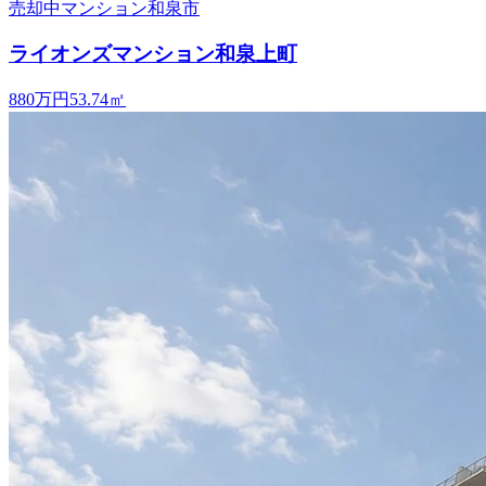
売却中
マンション
和泉市
ライオンズマンション和泉上町
880万円
53.74
㎡