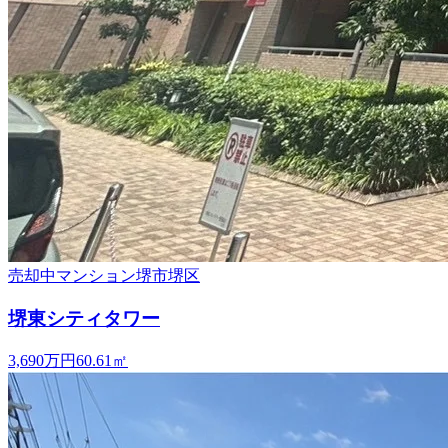
売却中
マンション
堺市堺区
堺東シティタワー
3,690万円
60.61
㎡