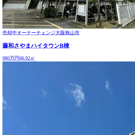
売却中
オーナーチェンジ
大阪狭山市
藤和さやまハイタウンB棟
980万円
66.92
㎡