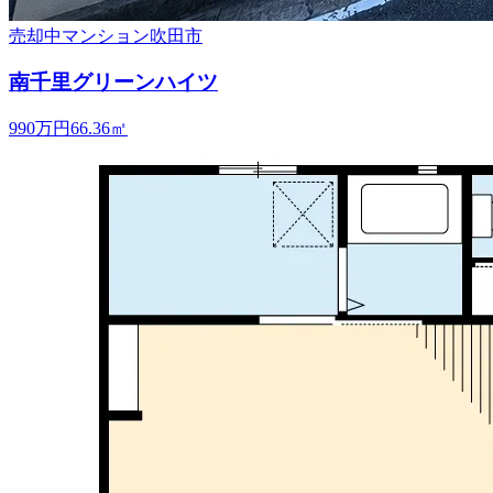
売却中
マンション
吹田市
南千里グリーンハイツ
990万円
66.36
㎡