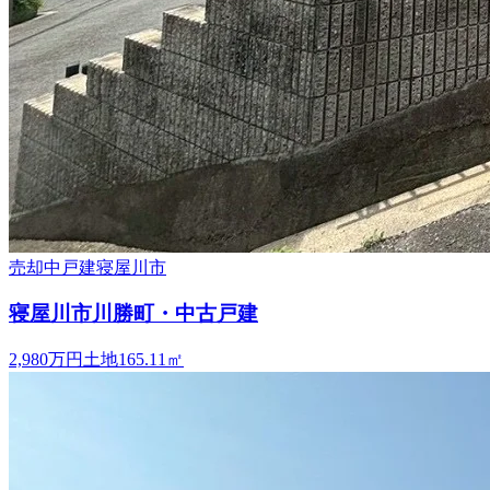
売却中
戸建
寝屋川市
寝屋川市川勝町・中古戸建
2,980万円
土地
165.11
㎡