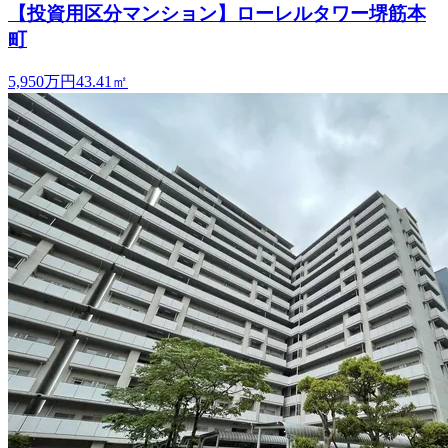
【投資用区分マンション】ローレルタワー堺筋本
町
5,950万円
43.41
㎡