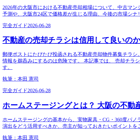
2026年の大阪市における不動産売却相場について、中古マ
予測や、大阪市24区で価格差が生じる理由、今後の市場シ
完全ガイド
2026-06-28
不動産の売却チラシは信用して良いの
郵便ポストにたびたび投函される不動産売却物件募集チラシ
情報を鵜呑みにするのは危険です。 本記事では、 売却チラ
す。
執筆：
本田 憲司
完全ガイド
2026-06-28
ホームステージングとは？ 大阪の不動
ホームステージングの基本から、実物家具・CG・360度パ
演出をどう活用すべきか、売主が知っておきたいポイントを
執筆：
本田 憲司