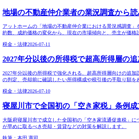
地場の不動産仲介業者の業況調査から読
アットホームの「地場の不動産仲介業における景況感調査」を
約数、成約価格の変化から、現在の市場傾向と、売主が価格
税金・法律
2026-07-11
2027年分以後の所得税で超高所得層の
2027年分以後の所得税で強化される、超高所得層向けの追加
の判定、売却前に確認したい所得構成や税引後の手取り額を
税金・法律
2026-07-10
寝屋川市で全国初の「空き家税」条例成
大阪府寝屋川市で成立した全国初の「空き家流通促進税」に
が早めに取るべき売却・賃貸などの対策を解説します。
執筆：
本田 憲司