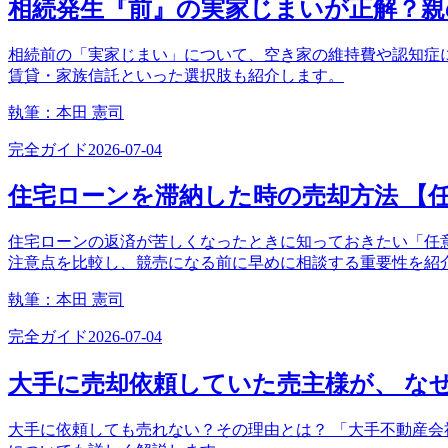
相続発生『前』の実家じまいが正解？親
相続前の「実家じまい」について、空き家の維持費や認知症
賃貸・家族信託といった選択肢も紹介します。
執筆：
本田 憲司
完全ガイド
2026-07-04
住宅ローンを滞納した時の売却方法 【
住宅ローンの返済が苦しくなったときに知っておきたい「任
注意点を比較し、競売になる前に早めに相談する重要性を紹
執筆：
本田 憲司
完全ガイド
2026-07-04
大手に売却依頼していた売主様が、 な
大手に依頼しても売れない？その理由とは？ 「大手不動産会