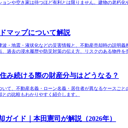
ションや空き家は待つほど有利とは限りません。建物の老朽化
ードマップについて解説
津波・地震・液状化などの災害情報と、不動産売却時の説明義
点、過去の浸水履歴や防災対策の伝え方、リスクのある物件を
に住み続ける際の財産分与はどうなる？
ついて、不動産名義・ローン名義・居住者が異なるケースごと
却との比較もわかりやすく紹介します。
ガイド｜本田憲司が解説（2026年）