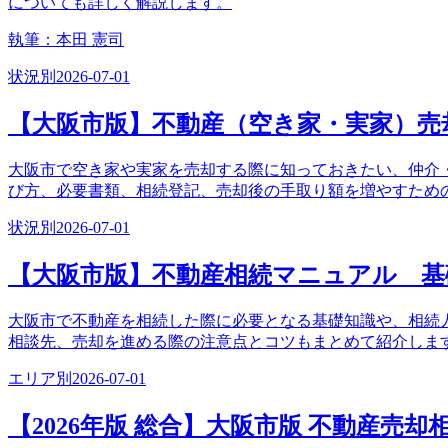
についても詳しく解説します。
執筆：
本田 憲司
状況別
2026-07-01
【大阪市版】不動産（空き家・実家）売
大阪市で空き家や実家を売却する際に知っておきたい、仲介
び方、必要書類、相続登記、売却後の手取り額を増やすため
状況別
2026-07-01
【大阪市版】不動産相続マニュアル 基
大阪市で不動産を相続した際に必要となる基礎知識や、相続
相談先、売却を進める際の注意点とコツもまとめて紹介しま
エリア別
2026-07-01
【2026年版 総合】大阪市版 不動産売