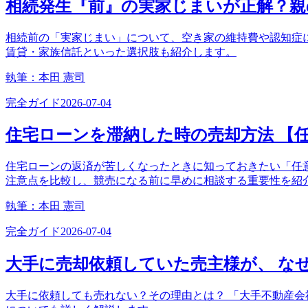
相続発生『前』の実家じまいが正解？親
相続前の「実家じまい」について、空き家の維持費や認知症
賃貸・家族信託といった選択肢も紹介します。
執筆：
本田 憲司
完全ガイド
2026-07-04
住宅ローンを滞納した時の売却方法 【
住宅ローンの返済が苦しくなったときに知っておきたい「任
注意点を比較し、競売になる前に早めに相談する重要性を紹
執筆：
本田 憲司
完全ガイド
2026-07-04
大手に売却依頼していた売主様が、 な
大手に依頼しても売れない？その理由とは？ 「大手不動産会