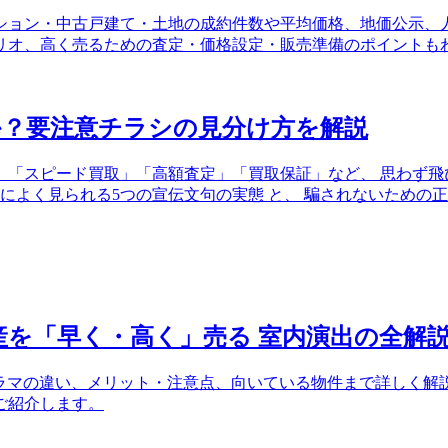
ンション・中古戸建て・土地の成約件数や平均価格、地価公示
ナリオ、高く売るための査定・価格設定・販売準備のポイントも
か？要注意チラシの見分け方を解説
。「スピード買取」「高額査定」「買取保証」など、 思わず飛
シによく見られる5つの宣伝文句の実態 と、 騙されないため
産を「早く・高く」売る 室内演出の全解
ノラマの違い、メリット・注意点、向いている物件まで詳しく
ご紹介します。