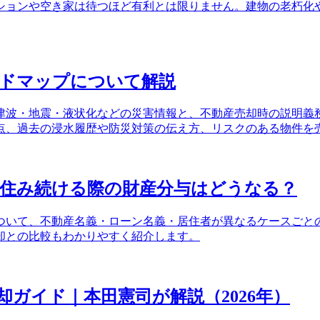
ションや空き家は待つほど有利とは限りません。建物の老朽化
ードマップについて解説
津波・地震・液状化などの災害情報と、不動産売却時の説明義
点、過去の浸水履歴や防災対策の伝え方、リスクのある物件を
に住み続ける際の財産分与はどうなる？
ついて、不動産名義・ローン名義・居住者が異なるケースごと
却との比較もわかりやすく紹介します。
ガイド｜本田憲司が解説（2026年）