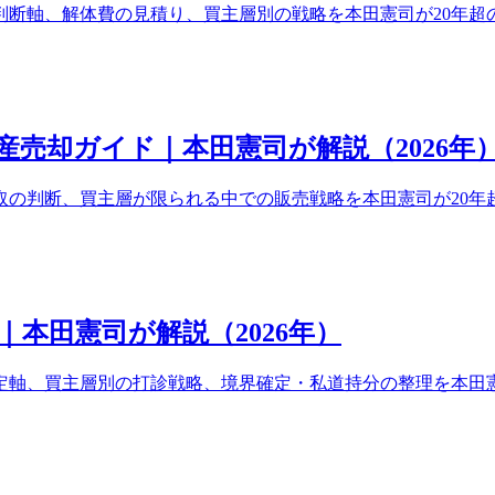
判断軸、解体費の見積り、買主層別の戦略を本田憲司が20年超
売却ガイド｜本田憲司が解説（2026年
取の判断、買主層が限られる中での販売戦略を本田憲司が20年
本田憲司が解説（2026年）
定軸、買主層別の打診戦略、境界確定・私道持分の整理を本田憲