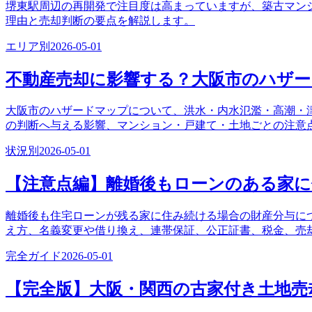
堺東駅周辺の再開発で注目度は高まっていますが、築古マン
理由と売却判断の要点を解説します。
エリア別
2026-05-01
不動産売却に影響する？大阪市のハザ
大阪市のハザードマップについて、洪水・内水氾濫・高潮・
の判断へ与える影響、マンション・戸建て・土地ごとの注意
状況別
2026-05-01
【注意点編】離婚後もローンのある家
離婚後も住宅ローンが残る家に住み続ける場合の財産分与に
え方、名義変更や借り換え、連帯保証、公正証書、税金、売
完全ガイド
2026-05-01
【完全版】大阪・関西の古家付き土地売却