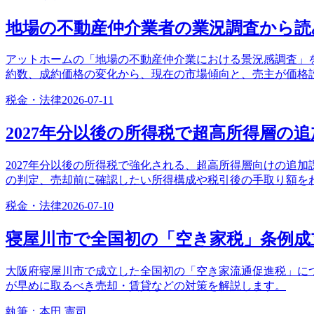
地場の不動産仲介業者の業況調査から読
アットホームの「地場の不動産仲介業における景況感調査」を
約数、成約価格の変化から、現在の市場傾向と、売主が価格
税金・法律
2026-07-11
2027年分以後の所得税で超高所得層の
2027年分以後の所得税で強化される、超高所得層向けの追加
の判定、売却前に確認したい所得構成や税引後の手取り額を
税金・法律
2026-07-10
寝屋川市で全国初の「空き家税」条例成
大阪府寝屋川市で成立した全国初の「空き家流通促進税」に
が早めに取るべき売却・賃貸などの対策を解説します。
執筆：
本田 憲司