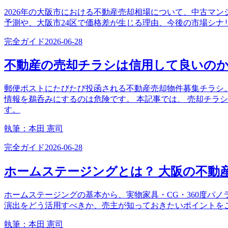
2026年の大阪市における不動産売却相場について、中古マ
予測や、大阪市24区で価格差が生じる理由、今後の市場シ
完全ガイド
2026-06-28
不動産の売却チラシは信用して良いの
郵便ポストにたびたび投函される不動産売却物件募集チラシ
情報を鵜呑みにするのは危険です。 本記事では、 売却チラ
す。
執筆：
本田 憲司
完全ガイド
2026-06-28
ホームステージングとは？ 大阪の不動
ホームステージングの基本から、実物家具・CG・360度パ
演出をどう活用すべきか、売主が知っておきたいポイントを
執筆：
本田 憲司