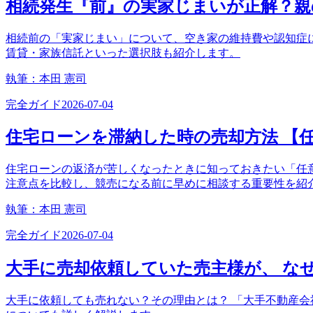
相続発生『前』の実家じまいが正解？親
相続前の「実家じまい」について、空き家の維持費や認知症
賃貸・家族信託といった選択肢も紹介します。
執筆：
本田 憲司
完全ガイド
2026-07-04
住宅ローンを滞納した時の売却方法 【
住宅ローンの返済が苦しくなったときに知っておきたい「任
注意点を比較し、競売になる前に早めに相談する重要性を紹
執筆：
本田 憲司
完全ガイド
2026-07-04
大手に売却依頼していた売主様が、 な
大手に依頼しても売れない？その理由とは？ 「大手不動産会