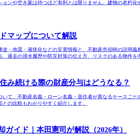
ションや空き家は待つほど有利とは限りません。建物の老朽化
ードマップについて解説
津波・地震・液状化などの災害情報と、不動産売却時の説明義
点、過去の浸水履歴や防災対策の伝え方、リスクのある物件を
に住み続ける際の財産分与はどうなる？
ついて、不動産名義・ローン名義・居住者が異なるケースごと
却との比較もわかりやすく紹介します。
ガイド｜本田憲司が解説（2026年）