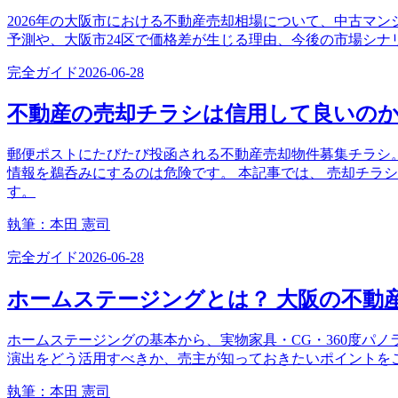
2026年の大阪市における不動産売却相場について、中古マ
予測や、大阪市24区で価格差が生じる理由、今後の市場シ
完全ガイド
2026-06-28
不動産の売却チラシは信用して良いの
郵便ポストにたびたび投函される不動産売却物件募集チラシ
情報を鵜呑みにするのは危険です。 本記事では、 売却チラ
す。
執筆：
本田 憲司
完全ガイド
2026-06-28
ホームステージングとは？ 大阪の不動
ホームステージングの基本から、実物家具・CG・360度パ
演出をどう活用すべきか、売主が知っておきたいポイントを
執筆：
本田 憲司