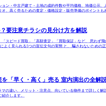
ンション・中古戸建て・土地の成約件数や平均価格、地価公示
ナリオ、高く売るための査定・価格設定・販売準備のポイントも
か？要注意チラシの見分け方を解説
。「スピード買取」「高額査定」「買取保証」など、 思わず飛
シによく見られる5つの宣伝文句の実態 と、 騙されないため
産を「早く・高く」売る 室内演出の全解
ノラマの違い、メリット・注意点、向いている物件まで詳しく
ご紹介します。