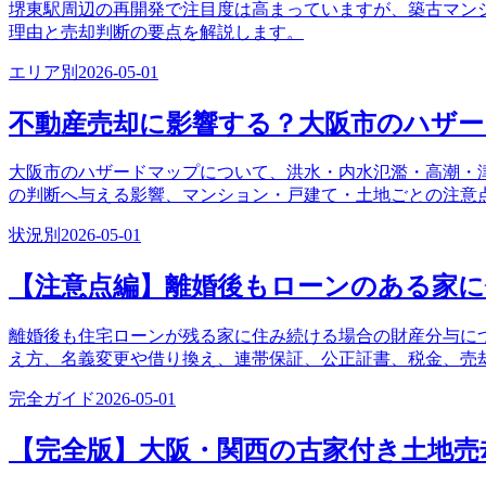
堺東駅周辺の再開発で注目度は高まっていますが、築古マン
理由と売却判断の要点を解説します。
エリア別
2026-05-01
不動産売却に影響する？大阪市のハザ
大阪市のハザードマップについて、洪水・内水氾濫・高潮・
の判断へ与える影響、マンション・戸建て・土地ごとの注意
状況別
2026-05-01
【注意点編】離婚後もローンのある家
離婚後も住宅ローンが残る家に住み続ける場合の財産分与に
え方、名義変更や借り換え、連帯保証、公正証書、税金、売
完全ガイド
2026-05-01
【完全版】大阪・関西の古家付き土地売却