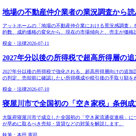
地場の不動産仲介業者の業況調査から読
アットホームの「地場の不動産仲介業における景況感調査」を
約数、成約価格の変化から、現在の市場傾向と、売主が価格
税金・法律
2026-07-11
2027年分以後の所得税で超高所得層の
2027年分以後の所得税で強化される、超高所得層向けの追加
の判定、売却前に確認したい所得構成や税引後の手取り額を
税金・法律
2026-07-10
寝屋川市で全国初の「空き家税」条例成
大阪府寝屋川市で成立した全国初の「空き家流通促進税」に
が早めに取るべき売却・賃貸などの対策を解説します。
執筆：
本田 憲司