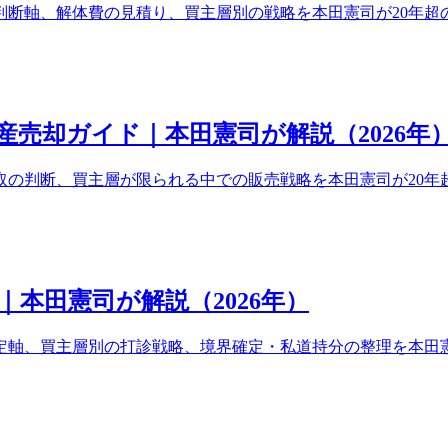
判断軸、解体費の見積り、買主層別の戦略を本田憲司が20年超
売却ガイド｜本田憲司が解説（2026年
取の判断、買主層が限られる中での販売戦略を本田憲司が20年
本田憲司が解説（2026年）
定軸、買主層別の打診戦略、境界確定・私道持分の整理を本田憲