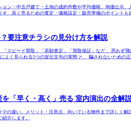
ンション・中古戸建て・土地の成約件数や平均価格、地価公示
ナリオ、高く売るための査定・価格設定・販売準備のポイントも
か？要注意チラシの見分け方を解説
。「スピード買取」「高額査定」「買取保証」など、 思わず飛
シによく見られる5つの宣伝文句の実態 と、 騙されないため
産を「早く・高く」売る 室内演出の全解
ノラマの違い、メリット・注意点、向いている物件まで詳しく
ご紹介します。