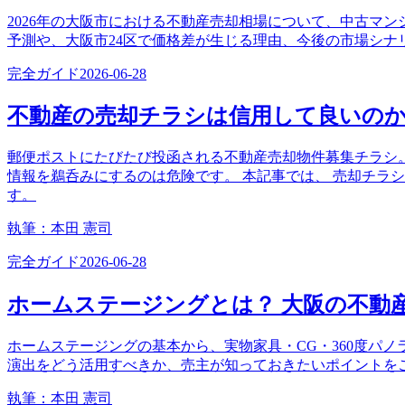
2026年の大阪市における不動産売却相場について、中古マ
予測や、大阪市24区で価格差が生じる理由、今後の市場シ
完全ガイド
2026-06-28
不動産の売却チラシは信用して良いの
郵便ポストにたびたび投函される不動産売却物件募集チラシ
情報を鵜呑みにするのは危険です。 本記事では、 売却チラ
す。
執筆：
本田 憲司
完全ガイド
2026-06-28
ホームステージングとは？ 大阪の不動
ホームステージングの基本から、実物家具・CG・360度パ
演出をどう活用すべきか、売主が知っておきたいポイントを
執筆：
本田 憲司