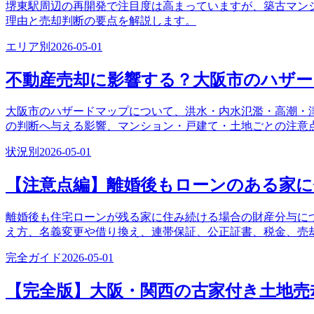
堺東駅周辺の再開発で注目度は高まっていますが、築古マン
理由と売却判断の要点を解説します。
エリア別
2026-05-01
不動産売却に影響する？大阪市のハザ
大阪市のハザードマップについて、洪水・内水氾濫・高潮・
の判断へ与える影響、マンション・戸建て・土地ごとの注意
状況別
2026-05-01
【注意点編】離婚後もローンのある家
離婚後も住宅ローンが残る家に住み続ける場合の財産分与に
え方、名義変更や借り換え、連帯保証、公正証書、税金、売
完全ガイド
2026-05-01
【完全版】大阪・関西の古家付き土地売却