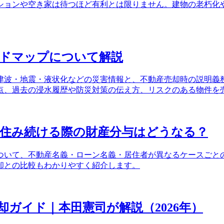
ションや空き家は待つほど有利とは限りません。建物の老朽化
ードマップについて解説
津波・地震・液状化などの災害情報と、不動産売却時の説明義
点、過去の浸水履歴や防災対策の伝え方、リスクのある物件を
に住み続ける際の財産分与はどうなる？
ついて、不動産名義・ローン名義・居住者が異なるケースごと
却との比較もわかりやすく紹介します。
ガイド｜本田憲司が解説（2026年）