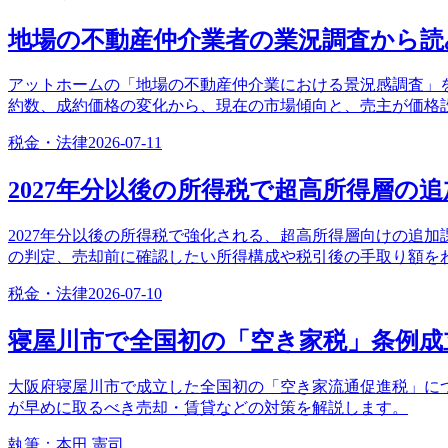
地場の不動産仲介業者の業況調査から読
アットホームの「地場の不動産仲介業における景況感調査」を
約数、成約価格の変化から、現在の市場傾向と、売主が価格
税金・法律
2026-07-11
2027年分以後の所得税で超高所得層の
2027年分以後の所得税で強化される、超高所得層向けの追加
の判定、売却前に確認したい所得構成や税引後の手取り額を
税金・法律
2026-07-10
寝屋川市で全国初の「空き家税」条例成
大阪府寝屋川市で成立した全国初の「空き家流通促進税」に
が早めに取るべき売却・賃貸などの対策を解説します。
執筆：
本田 憲司