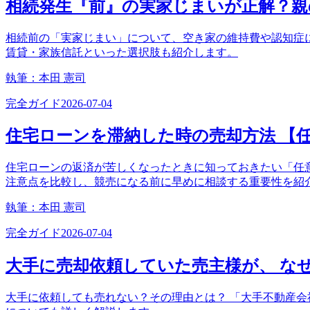
相続発生『前』の実家じまいが正解？親
相続前の「実家じまい」について、空き家の維持費や認知症
賃貸・家族信託といった選択肢も紹介します。
執筆：
本田 憲司
完全ガイド
2026-07-04
住宅ローンを滞納した時の売却方法 【
住宅ローンの返済が苦しくなったときに知っておきたい「任
注意点を比較し、競売になる前に早めに相談する重要性を紹
執筆：
本田 憲司
完全ガイド
2026-07-04
大手に売却依頼していた売主様が、 な
大手に依頼しても売れない？その理由とは？ 「大手不動産会