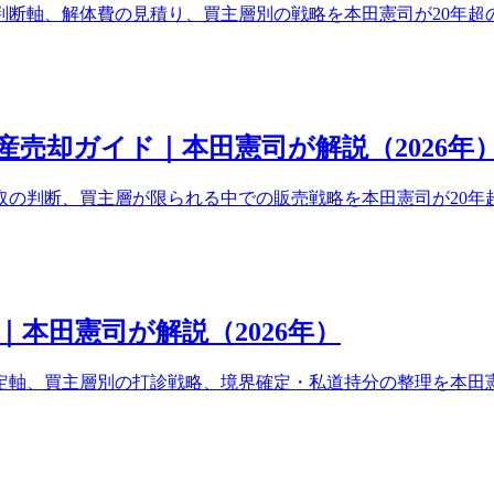
判断軸、解体費の見積り、買主層別の戦略を本田憲司が20年超
売却ガイド｜本田憲司が解説（2026年
取の判断、買主層が限られる中での販売戦略を本田憲司が20年
本田憲司が解説（2026年）
定軸、買主層別の打診戦略、境界確定・私道持分の整理を本田憲